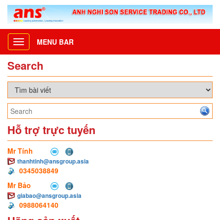
MENU BAR
Toggle
navigation
Search
Hỗ trợ trực tuyến
Mr Tính
thanhtinh@ansgroup.asia
0345038849
Mr Bảo
giabao@ansgroup.asia
0988064140