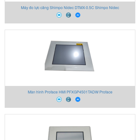
Máy đo lực căng Shimpo Nidec DTMX-0.5C Shimpo Nidec
Màn hình Proface HMI PFXGP4501TADW Proface