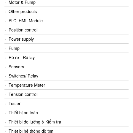
Motor & Pump
Other products
PLC, HMI, Module
Position control
Power supply
Pump
Rò re - Rờ lay
Sensors
Switches/ Relay
Temperature Meter
Tension control
Tester
Thiết bị an toàn
Thiết bị đo lường & Kiểm tra
Thiết bị hệ thống dò tìm