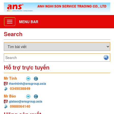
MENU BAR
Toggle
navigation
Search
Hỗ trợ trực tuyến
Mr Tính
thanhtinh@ansgroup.asia
0345038849
Mr Bảo
giabao@ansgroup.asia
0988064140