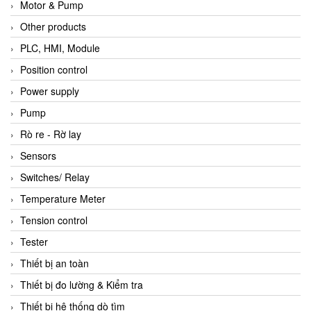
Motor & Pump
Other products
PLC, HMI, Module
Position control
Power supply
Pump
Rò re - Rờ lay
Sensors
Switches/ Relay
Temperature Meter
Tension control
Tester
Thiết bị an toàn
Thiết bị đo lường & Kiểm tra
Thiết bị hệ thống dò tìm