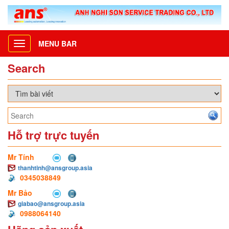
MENU BAR
Toggle
navigation
Search
Hỗ trợ trực tuyến
Mr Tính
thanhtinh@ansgroup.asia
0345038849
Mr Bảo
giabao@ansgroup.asia
0988064140