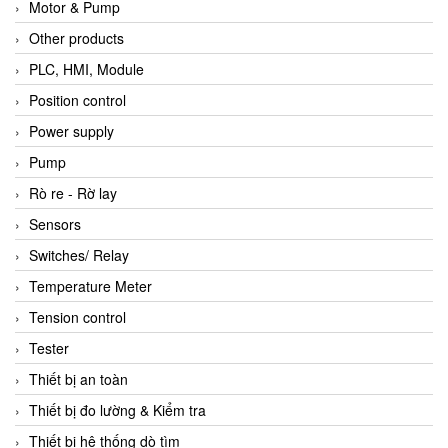
Motor & Pump
Other products
PLC, HMI, Module
Position control
Power supply
Pump
Rò re - Rờ lay
Sensors
Switches/ Relay
Temperature Meter
Tension control
Tester
Thiết bị an toàn
Thiết bị đo lường & Kiểm tra
Thiết bị hệ thống dò tìm