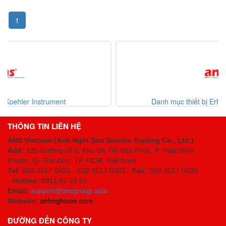
1
Danh mục thiết bị Erhardt-leimer Việt Nam
THÔNG TIN LIÊN HỆ
ANS Vietnam (Anh Nghi Son Service Trading Co., Ltd.)
Add:
135 Đường số 2, Khu Đô Thị Vạn Phúc, P. Hiệp Bình
Phước, Q. Thủ Đức, TP. HCM
, Việt Nam
Tel:
028 3517 0401 - 028 3517 0402 -
Fax:
028 3517 0403
-
Hotline:
0911 47 22 55
Email:
support@ansgroup.asia
;
Website:
anhnghison.com
ĐƯỜNG ĐẾN CÔNG TY