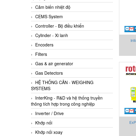
Cảm biến nhiệt độ
CEMS System
Controller - Bộ điều khiển
Cylinder - Xi lanh
In
Encoders
Vietna
Filters
3
Gas & air generator
Gas Detectors
HỆ THỐNG CÂN - WEIGHING
SYSTEMS
InterKing - R&D và hệ thống truyền
thông tích hợp trong công nghiệp
Inverter / Drive
Khớp nối
ExP
Khớp nối xoay