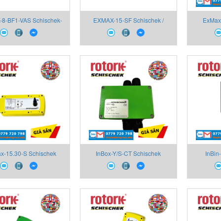
8-BF1-VAS Schischek-
EXMAX-15-SF Schischek /
ExMax
Rotork Việt Nam
Rotork Việt Nam
Vietna
x-15.30-S Schischek
InBox-Y/S-CT Schischek
InBin
am,ExMax quarter turn
Vietnam,Terminal box for
Vietnam,Di
actuators
InMax-..-Y or -S