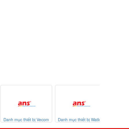
nh mục thiết bị Vecom
Danh mục thiết bị Watlow
List code Esa
Vietnam
giá tốt
07-2