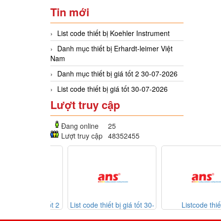
Tin mới
List code thiết bị Koehler Instrument
Danh mục thiết bị Erhardt-leimer Việt
Nam
Danh mục thiết bị giá tốt 2 30-07-2026
List code thiết bị giá tốt 30-07-2026
Lượt truy cập
Đang online
25
Lượt truy cập
48352455
ết bị giá tốt 2
List code thiết bị giá tốt 30-
Listcode thiết bị
7-2026
07-2026
Mekasentron 26-07-2