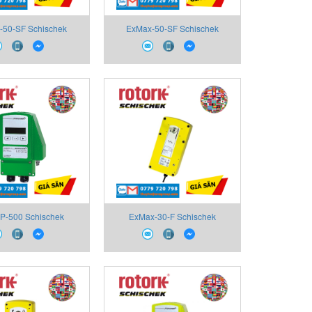
-50-SF Schischek
ExMax-50-SF Schischek
m,Rotary actuator
Vietnam,Rotary actuator
-P-500 Schischek
ExMax-30-F Schischek
ff. pressure switch 0-
Vietnam,Ex quarter turn
500Pa
actuator, 30Nm, spring return