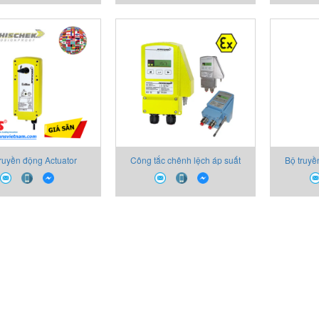
actuator
truyền động Actuator
Công tắc chênh lệch áp suất
Bộ truyề
x-5.10-S Schischek
InBin-P-5000 Schischek
(Rotork)