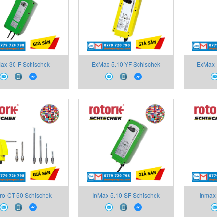
Max-30-F Schischek
ExMax-5.10-YF Schischek
ExMax-
m,quarter turn actuator,
Vietnam,1/4 turn actuators
Vietnam ,1
0Nm, spring return
ro-CT-50 Schischek
InMax-5.10-SF Schischek
Inmax-
Vietnam
Vietnam ,Electrial Rotary
Vietna