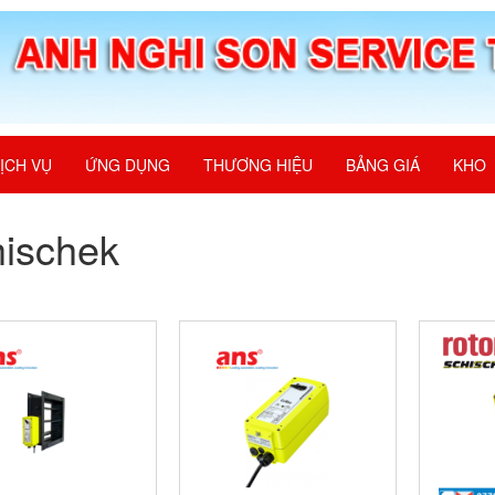
ỊCH VỤ
ỨNG DỤNG
THƯƠNG HIỆU
BẢNG GIÁ
KHO
ischek