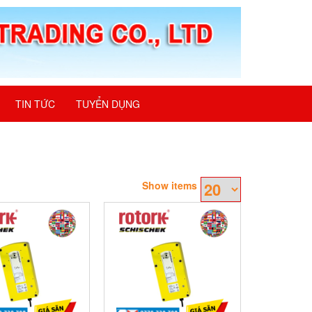
TIN TỨC
TUYỂN DỤNG
Show items