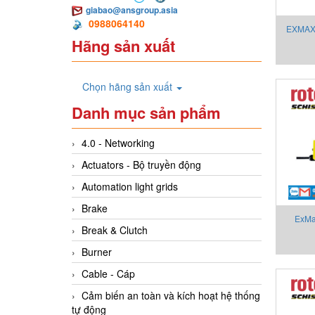
giabao@ansgroup.asia
0988064140
EXMAX-
Hãng sản xuất
Chọn hãng sản xuất
Danh mục sản phẩm
4.0 - Networking
Actuators - Bộ truyền động
Automation light grids
Brake
ExMa
Break & Clutch
Vietn
Burner
Cable - Cáp
Cảm biến an toàn và kích hoạt hệ thống
tự động