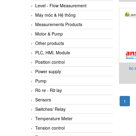
Level - Flow Measurement
Máy móc & Hệ thống
Measurements Products
Motor & Pump
Other products
PLC, HMI, Module
Position control
Bộ 
Power supply
ExMa
Pump
Rò re - Rờ lay
Sensors
1
Switches/ Relay
Temperature Meter
Tension control