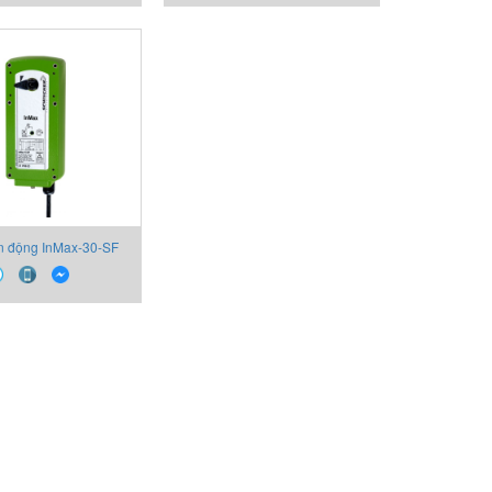
actuator
actuator
n động InMax-30-SF
Schischek