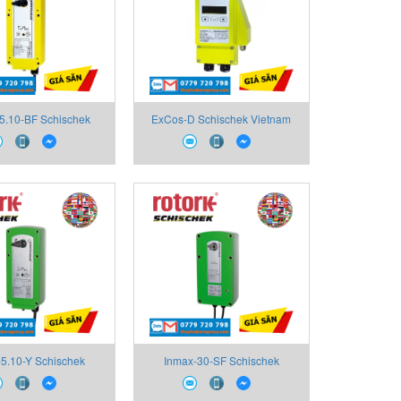
5.10-BF Schischek
ExCos-D Schischek Vietnam
/4 turn actuator - size
,Ex Transmitter for ExPro-C..
S
Sensors
5.10-Y Schischek
Inmax-30-SF Schischek
m ,Electrial Rotary
Vietnam Electrial Rotary