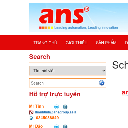
TRANG CHỦ
GIỚI THIỆU
SẢN PHẨM
D
Search
Sch
Hỗ trợ trực tuyến
Mr Tính
thanhtinh@ansgroup.asia
0345038849
Mr Bảo