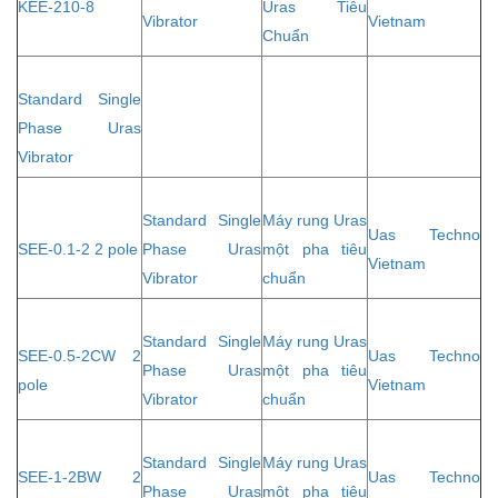
KEE-210-8
Uras Tiêu
Vibrator
Vietnam
Chuẩn
Standard Single
Phase Uras
Vibrator
Standard Single
Máy rung Uras
Uas Techno
SEE-0.1-2 2 pole
Phase Uras
một pha tiêu
Vietnam
Vibrator
chuẩn
Standard Single
Máy rung Uras
SEE-0.5-2CW 2
Uas Techno
Phase Uras
một pha tiêu
pole
Vietnam
Vibrator
chuẩn
Standard Single
Máy rung Uras
SEE-1-2BW 2
Uas Techno
Phase Uras
một pha tiêu