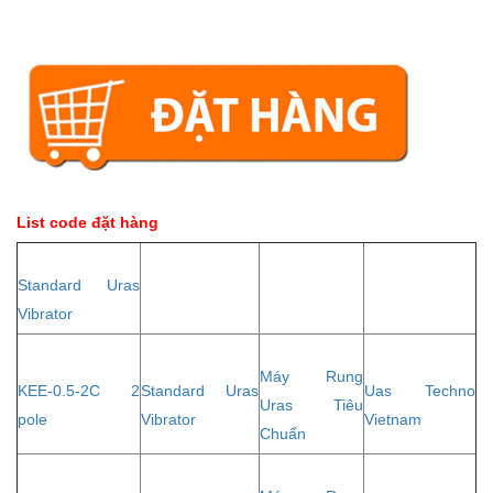
List code đặt hàng
Standard Uras
Vibrator
Máy Rung
KEE-0.5-2C 2
Standard Uras
Uas Techno
Uras Tiêu
pole
Vibrator
Vietnam
Chuẩn