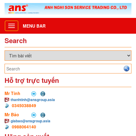
MENU BAR
Toggle
navigation
Search
Hỗ trợ trực tuyến
Mr Tính
thanhtinh@ansgroup.asia
0345038849
Mr Bảo
giabao@ansgroup.asia
0988064140