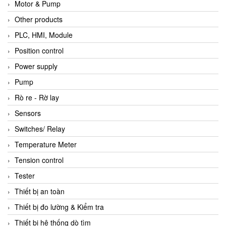
Motor & Pump
Other products
PLC, HMI, Module
Position control
Power supply
Pump
Rò re - Rờ lay
Sensors
Switches/ Relay
Temperature Meter
Tension control
Tester
Thiết bị an toàn
Thiết bị đo lường & Kiểm tra
Thiết bị hệ thống dò tìm