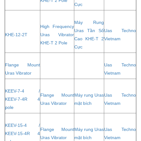
KHE-T 2 Pole
Cực
Máy Rung
High Frequency
Uras Tần Số
Uas Techno
KHE-12-2T
Uras Vibrator
Cao KHE-T 2
Vietnam
KHE-T 2 Pole
Cực
Flange Mount
Uas Techno
Uras Vibrator
Vietnam
KEEV-7-4 /
Flange Mount
Máy rung Uras
Uas Techno
KEEV-7-4R 4
Uras Vibrator
mặt bích
Vietnam
pole
KEEV-15-4 /
Flange Mount
Máy rung Uras
Uas Techno
KEEV-15-4R 4
Uras Vibrator
mặt bích
Vietnam