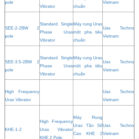
pole
Vietnam
Vibrator
chuẩn
Standard Single
Máy rung Uras
SEE-2-2BW 2
Uas Techno
Phase Uras
một pha tiêu
pole
Vietnam
Vibrator
chuẩn
Standard Single
Máy rung Uras
SEE-3.5-2BW 2
Uas Techno
Phase Uras
một pha tiêu
pole
Vietnam
Vibrator
chuẩn
High Frequency
Uas Techno
Uras Vibrator
Vietnam
Máy Rung
High Frequency
Uras Tần Số
Uas Techno
KHE-1-2
Uras Vibrator
Cao KHE 2
Vietnam
KHE 2 Pole