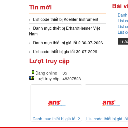
Bài v
Tin mới
Danh 
List code thiết bị Koehler Instrument
List 
List 
Danh mục thiết bị Erhardt-leimer Việt
List 
Nam
Trư
Danh mục thiết bị giá tốt 2 30-07-2026
List code thiết bị giá tốt 30-07-2026
Lượt truy cập
Đang online
35
Lượt truy cập
48307523
anh mục thiết bị giá tốt 2
List code thiết bị giá tốt 30-
Listcod
30-07-2026
07-2026
Mekasentro