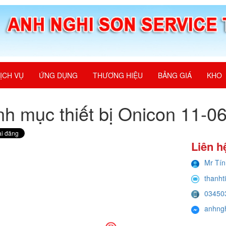
ỊCH VỤ
ỨNG DỤNG
THƯƠNG HIỆU
BẢNG GIÁ
KHO
h mục thiết bị Onicon 11-0
Liên h
Mr Tín
thanht
03450
anhng