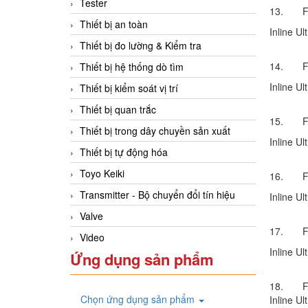
Tester
13. FT
Thiết bị an toàn
Inline U
Thiết bị đo lường & Kiểm tra
14. FT
Thiết bị hệ thống dò tìm
Inline U
Thiết bị kiểm soát vị trí
Thiết bị quan trắc
15. FT
Thiết bị trong dây chuyền sản xuất
Inline U
Thiết bị tự động hóa
Toyo Keiki
16. FT
Transmitter - Bộ chuyển đổi tín hiệu
Inline U
Valve
17. FT
Video
Inline U
Ứng dụng sản phẩm
18. FT
Chọn ứng dụng sản phẩm
Inline U