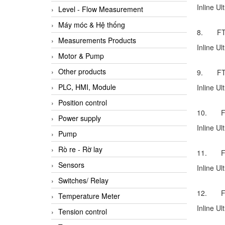
Inline U
Level - Flow Measurement
Máy móc & Hệ thống
8. FT-
Measurements Products
Inline U
Motor & Pump
Other products
9. FT-
PLC, HMI, Module
Inline U
Position control
10. FT
Power supply
Inline U
Pump
Rò re - Rờ lay
11. FT
Sensors
Inline U
Switches/ Relay
12. FT
Temperature Meter
Inline U
Tension control