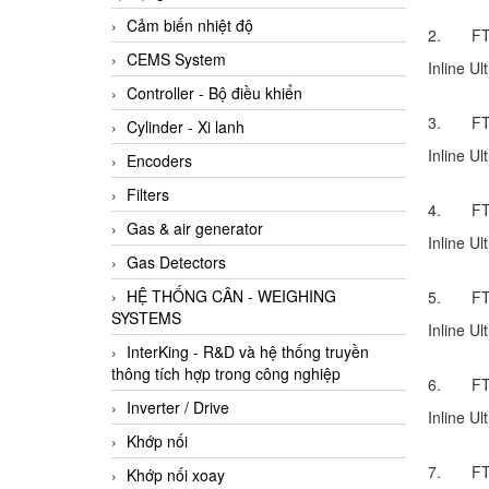
Cảm biến nhiệt độ
2. FT-
CEMS System
Inline U
Controller - Bộ điều khiển
3. FT-
Cylinder - Xi lanh
Inline U
Encoders
Filters
4. FT-
Gas & air generator
Inline U
Gas Detectors
HỆ THỐNG CÂN - WEIGHING
5. FT-
SYSTEMS
Inline U
InterKing - R&D và hệ thống truyền
thông tích hợp trong công nghiệp
6. FT-
Inverter / Drive
Inline U
Khớp nối
7. FT-
Khớp nối xoay