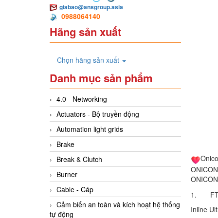
giabao@ansgroup.asia
0988064140
Hãng sản xuất
Chọn hãng sản xuất
Danh mục sản phẩm
4.0 - Networking
Actuators - Bộ truyền động
Automation light grids
Brake
Onic
Break & Clutch
ONICON U
Burner
ONICO
Cable - Cáp
1. FT-
Cảm biến an toàn và kích hoạt hệ thống
Inline U
tự động