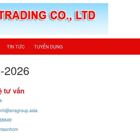
TIN TỨC
TUYỂN DỤNG
6-2026
ệ tư vấn
h
inh@ansgroup.asia
38849
hisonhcm