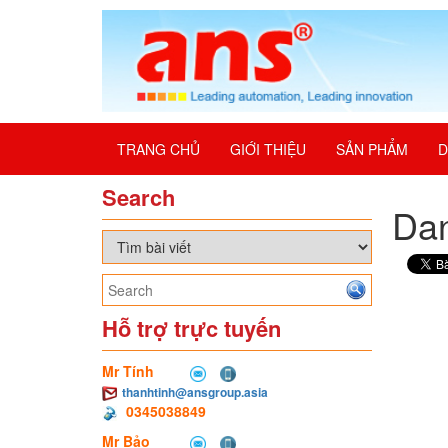
TRANG CHỦ
GIỚI THIỆU
SẢN PHẨM
D
Search
Dan
Hỗ trợ trực tuyến
Mr Tính
thanhtinh@ansgroup.asia
0345038849
Mr Bảo