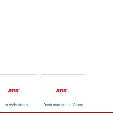
Danh mục thiết bị Vecom
Danh mục thiết bị Watlow
Lis
26
Vietnam
giá tốt