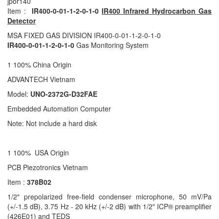
jpor140
Item :
IR400-0-01-1-2-0-1-0
IR400 Infrared Hydrocarbon Gas
Detector
MSA FIXED GAS DIVISION IR400-0-01-1-2-0-1-0
IR400-0-01-1-2-0-1-0
Gas Monitoring System
1 100% China Origin
ADVANTECH Vietnam
Model:
UNO-2372G-D32FAE
Embedded Automation Computer
Note: Not include a hard disk
1 100% USA Origin
PCB Piezotronics Vietnam
Item :
378B02
1/2" prepolarized free-field condenser microphone, 50 mV/Pa
(+/-1.5 dB), 3.75 Hz - 20 kHz (+/-2 dB) with 1/2" ICP® preamplifier
(426E01) and TEDS