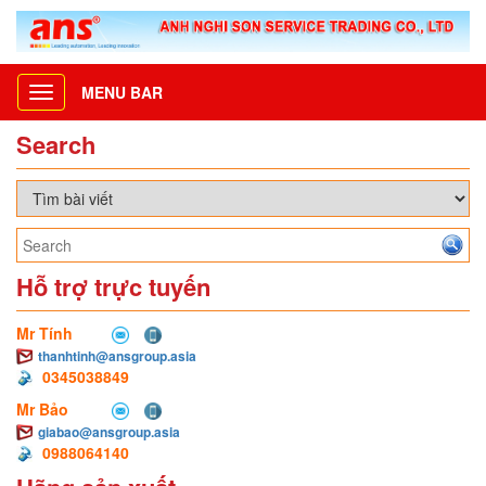
MENU BAR
Toggle
navigation
Search
Hỗ trợ trực tuyến
Mr Tính
thanhtinh@ansgroup.asia
0345038849
Mr Bảo
giabao@ansgroup.asia
0988064140