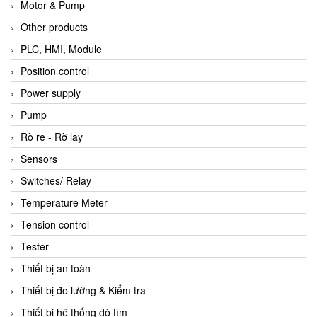
Motor & Pump
Other products
PLC, HMI, Module
Position control
Power supply
Pump
Rò re - Rờ lay
Sensors
Switches/ Relay
Temperature Meter
Tension control
Tester
Thiết bị an toàn
Thiết bị đo lường & Kiểm tra
Thiết bị hệ thống dò tìm