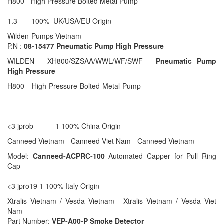
H800 - High Pressure Bolted Metal Pump
1.3 100% UK/USA/EU Origin
Wilden-Pumps Vietnam
P.N :
08-15477 Pneumatic Pump High Pressure
WILDEN - XH800/SZSAA/WWL/WF/SWF -
Pneumatic Pump
High Pressure
H800 - High Pressure Bolted Metal Pump
<3 jprob 1 100% China Origin
Canneed Vietnam - Canneed Viet Nam - Canneed-Vietnam
Model:
Canneed-ACPRC-100
Automated Capper for Pull Ring
Cap
<3 jpro19 1 100% Italy Origin
Xtralis Vietnam / Vesda Vietnam - Xtralis Vietnam / Vesda Viet
Nam
Part Number:
VEP-A00-P Smoke Detector