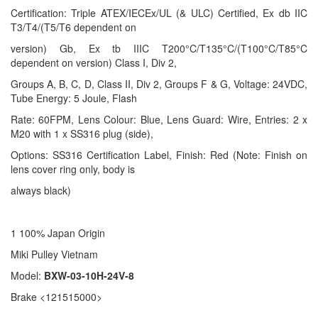
Certification: Triple ATEX/IECEx/UL (& ULC) Certified, Ex db IIC
T3/T4/(T5/T6 dependent on
version) Gb, Ex tb IIIC T200°C/T135°C/(T100°C/T85°C
dependent on version) Class I, Div 2,
Groups A, B, C, D, Class II, Div 2, Groups F & G, Voltage: 24VDC,
Tube Energy: 5 Joule, Flash
Rate: 60FPM, Lens Colour: Blue, Lens Guard: Wire, Entries: 2 x
M20 with 1 x SS316 plug (side),
Options: SS316 Certification Label, Finish: Red (Note: Finish on
lens cover ring only, body is
always black)
1 100% Japan Origin
Miki Pulley Vietnam
Model:
BXW-03-10H-24V-8
Brake <121515000>