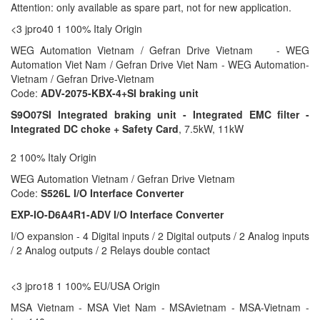
Attention: only available as spare part, not for new application.
<3 jpro40 1 100% Italy Origin
WEG Automation Vietnam / Gefran Drive Vietnam - WEG
Automation Viet Nam / Gefran Drive Viet Nam - WEG Automation-
Vietnam / Gefran Drive-Vietnam
Code:
ADV-2075-KBX-4+SI braking unit
S9O07SI Integrated braking unit - Integrated EMC filter -
Integrated DC choke + Safety Card
, 7.5kW, 11kW
2 100% Italy Origin
WEG Automation Vietnam / Gefran Drive Vietnam
Code:
S526L I/O Interface Converter
EXP-IO-D6A4R1-ADV I/O Interface Converter
I/O expansion - 4 Digital inputs / 2 Digital outputs / 2 Analog inputs
/ 2 Analog outputs / 2 Relays double contact
<3 jpro18 1 100% EU/USA Origin
MSA Vietnam - MSA Viet Nam - MSAvietnam - MSA-Vietnam -