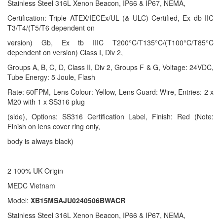
Stainless Steel 316L Xenon Beacon, IP66 & IP67, NEMA,
Certification: Triple ATEX/IECEx/UL (& ULC) Certified, Ex db IIC
T3/T4/(T5/T6 dependent on
version) Gb, Ex tb IIIC T200°C/T135°C/(T100°C/T85°C
dependent on version) Class I, Div 2,
Groups A, B, C, D, Class II, Div 2, Groups F & G, Voltage: 24VDC,
Tube Energy: 5 Joule, Flash
Rate: 60FPM, Lens Colour: Yellow, Lens Guard: Wire, Entries: 2 x
M20 with 1 x SS316 plug
(side), Options: SS316 Certification Label, Finish: Red (Note:
Finish on lens cover ring only,
body is always black)
2 100% UK Origin
MEDC Vietnam
Model:
XB15MSAJU0240506BWACR
Stainless Steel 316L Xenon Beacon, IP66 & IP67, NEMA,