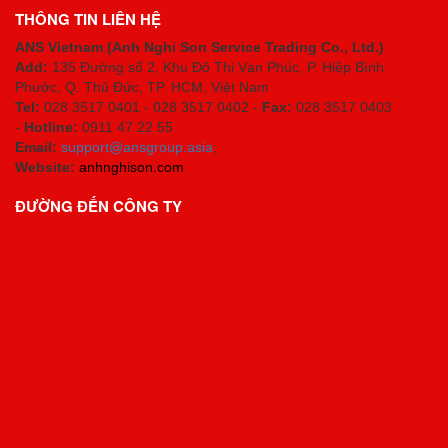
THÔNG TIN LIÊN HỆ
ANS Vietnam (Anh Nghi Son Service Trading Co., Ltd.)
Add:
135 Đường số 2, Khu Đô Thị Vạn Phúc, P. Hiệp Bình
Phước, Q. Thủ Đức, TP. HCM
, Việt Nam
Tel:
028 3517 0401 - 028 3517 0402 -
Fax:
028 3517 0403
-
Hotline:
0911 47 22 55
Email:
support@ansgroup.asia
;
Website:
anhnghison.com
ĐƯỜNG ĐẾN CÔNG TY