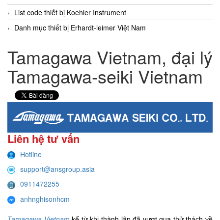
List code thiết bị Koehler Instrument
Danh mục thiết bị Erhardt-leimer Việt Nam
Tamagawa Vietnam, đại lý
Tamagawa-seiki Vietnam
Liên hệ tư vấn
Hotline
support@ansgroup.asia
0911472255
anhnghisonhcm
Tamagawa Vietnam
kể từ khi thành lập đã vượt qua thử thách về