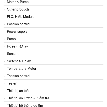
Motor & Pump
Other products
PLC, HMI, Module
Position control
Power supply
Pump
Rò re - Rờ lay
Sensors
Switches/ Relay
Temperature Meter
Tension control
Tester
Thiết bị an toàn
Thiết bị đo lường & Kiểm tra
Thiết bị hệ thống dò tìm