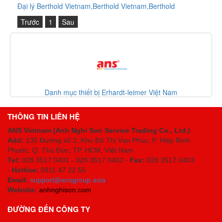
Đại lý Berthold Vietnam,Berthold Vietnam,Berthold
Trước
1
Sau
Danh mục thiết bị Erhardt-leimer Việt Nam
THÔNG TIN LIÊN HỆ
ANS Vietnam (Anh Nghi Son Service Trading Co., Ltd.)
Add:
135 Đường số 2, Khu Đô Thị Vạn Phúc, P. Hiệp Bình
Phước, Q. Thủ Đức, TP. HCM
, Việt Nam
Tel:
028 3517 0401 - 028 3517 0402 -
Fax:
028 3517 0403
-
Hotline:
0911 47 22 55
Email:
support@ansgroup.asia
;
Website:
anhnghison.com
ĐƯỜNG ĐẾN CÔNG TY