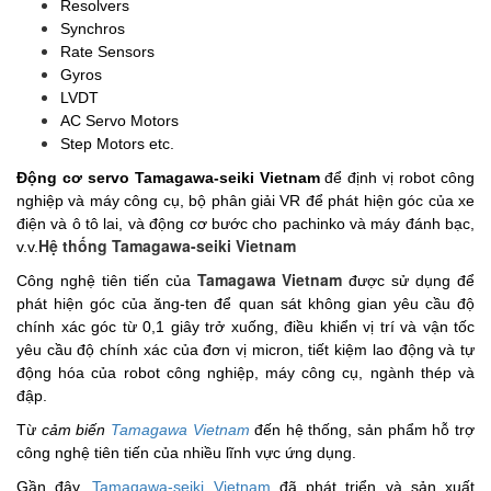
Resolvers
Synchros
Rate Sensors
Gyros
LVDT
AC Servo Motors
Step Motors etc.
Động cơ servo Tamagawa-seiki Vietnam
để định vị robot công
nghiệp và máy công cụ, bộ phân giải VR để phát hiện góc của xe
điện và ô tô lai, và động cơ bước cho pachinko và máy đánh bạc,
Hệ thống Tamagawa-seiki Vietnam
v.v.
Tamagawa Vietnam
Công nghệ tiên tiến của
được sử dụng để
phát hiện góc của ăng-ten để quan sát không gian yêu cầu độ
chính xác góc từ 0,1 giây trở xuống, điều khiển vị trí và vận tốc
yêu cầu độ chính xác của đơn vị micron, tiết kiệm lao động và tự
động hóa của robot công nghiệp, máy công cụ, ngành thép và
đập.
Từ
cảm biến
Tamagawa Vietnam
đến hệ thống, sản phẩm hỗ trợ
công nghệ tiên tiến của nhiều lĩnh vực ứng dụng.
Gần đây,
Tamagawa-seiki Vietnam
đã phát triển và sản xuất