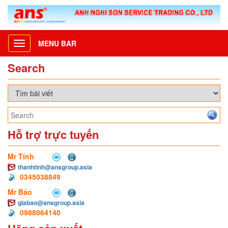
MENU BAR
Toggle
navigation
Search
Hỗ trợ trực tuyến
Mr Tính
thanhtinh@ansgroup.asia
0345038849
Mr Bảo
giabao@ansgroup.asia
0988064140