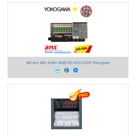
Mô đun điều khiển ANB10D-425/CU2N Yokogawa