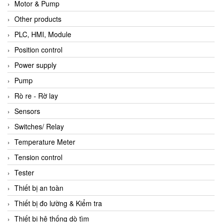
Motor & Pump
Other products
PLC, HMI, Module
Position control
Power supply
Pump
Rò re - Rờ lay
Sensors
Switches/ Relay
Temperature Meter
Tension control
Tester
Thiết bị an toàn
Thiết bị đo lường & Kiểm tra
Thiết bị hệ thống dò tìm