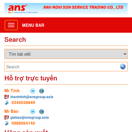
MENU BAR
Toggle
navigation
Search
Hỗ trợ trực tuyến
Mr Tính
thanhtinh@ansgroup.asia
0345038849
Mr Bảo
giabao@ansgroup.asia
0988064140