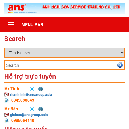
MENU BAR
Toggle
navigation
Search
Hỗ trợ trực tuyến
Mr Tính
thanhtinh@ansgroup.asia
0345038849
Mr Bảo
giabao@ansgroup.asia
0988064140