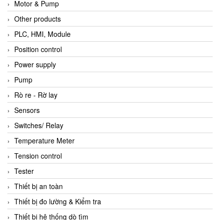
Motor & Pump
Other products
PLC, HMI, Module
Position control
Power supply
Pump
Rò re - Rờ lay
Sensors
Switches/ Relay
Temperature Meter
Tension control
Tester
Thiết bị an toàn
Thiết bị đo lường & Kiểm tra
Thiết bị hệ thống dò tìm