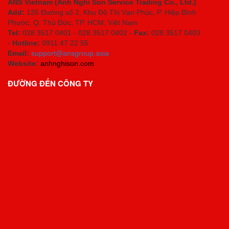
ANS Vietnam (Anh Nghi Son Service Trading Co., Ltd.)
Add:
135 Đường số 2, Khu Đô Thị Vạn Phúc, P. Hiệp Bình
Phước, Q. Thủ Đức, TP. HCM
, Việt Nam
Tel:
028 3517 0401 - 028 3517 0402 -
Fax:
028 3517 0403
-
Hotline:
0911 47 22 55
Email:
support@ansgroup.asia
;
Website:
anhnghison.com
ĐƯỜNG ĐẾN CÔNG TY