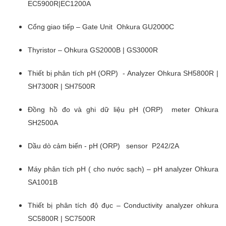
EC5900R|EC1200A
Cổng giao tiếp – Gate Unit Ohkura GU2000C
Thyristor – Ohkura GS2000B | GS3000R
Thiết bị phân tích pH (ORP) - Analyzer Ohkura SH5800R |
SH7300R | SH7500R
Đồng hồ đo và ghi dữ liệu pH (ORP) meter Ohkura
SH2500A
Dầu dò cảm biến - pH (ORP) sensor P242/2A
Máy phân tích pH ( cho nước sạch) – pH analyzer Ohkura
SA1001B
Thiết bị phân tích độ đục – Conductivity analyzer ohkura
SC5800R | SC7500R