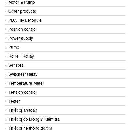
Motor & Pump
Other products
PLC, HMI, Module
Position control
Power supply
Pump
Rò re - Rờ lay
Sensors
Switches/ Relay
Temperature Meter
Tension control
Tester
Thiết bị an toàn
Thiết bị đo lường & Kiểm tra
Thiết bị hệ thống dò tìm