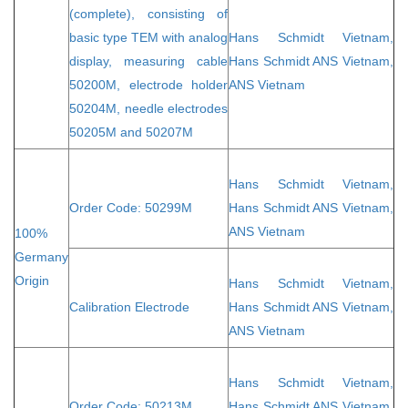
(complete), consisting of
basic type TEM with analog
Hans Schmidt Vietnam
,
display, measuring cable
Hans Schmidt ANS Vietnam,
50200M, electrode holder
ANS Vietnam
50204M, needle electrodes
50205M and 50207M
Hans Schmidt Vietnam,
Order Code: 50299M
Hans Schmidt ANS Vietnam,
ANS Vietnam
100%
Germany
Origin
Hans Schmidt Vietnam,
Calibration Electrode
Hans Schmidt ANS Vietnam,
ANS Vietnam
Hans Schmidt Vietnam
,
Order Code: 50213M
Hans Schmidt ANS Vietnam,