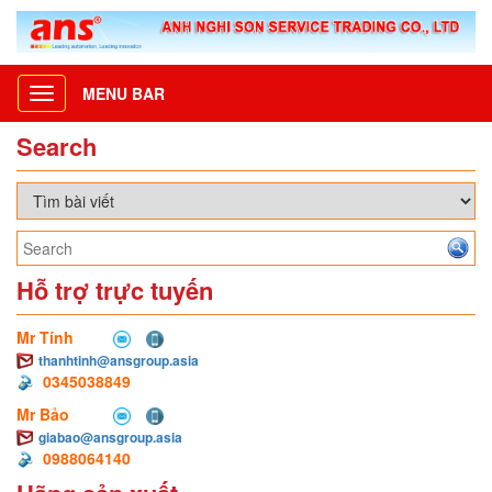
MENU BAR
Toggle
navigation
Search
Hỗ trợ trực tuyến
Mr Tính
thanhtinh@ansgroup.asia
0345038849
Mr Bảo
giabao@ansgroup.asia
0988064140