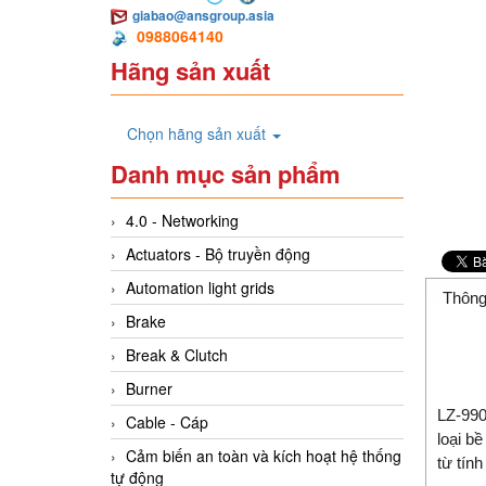
giabao@ansgroup.asia
0988064140
Hãng sản xuất
Chọn hãng sản xuất
Danh mục sản phẩm
4.0 - Networking
Actuators - Bộ truyền động
Automation light grids
Thông
Brake
Break & Clutch
Burner
LZ-990
Cable - Cáp
loại b
Cảm biến an toàn và kích hoạt hệ thống
từ tính
tự động