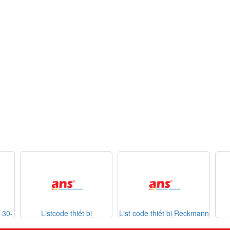
Listcode thiết bị
List code thiết bị Reckmann
List co
Mekasentron 26-07-2026
Sontheime