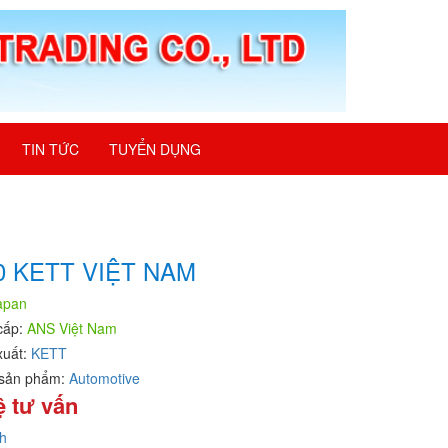
TIN TỨC
TUYỂN DỤNG
0 KETT VIỆT NAM
apan
cấp:
ANS Việt Nam
xuất:
KETT
sản phẩm:
Automotive
ệ tư vấn
h