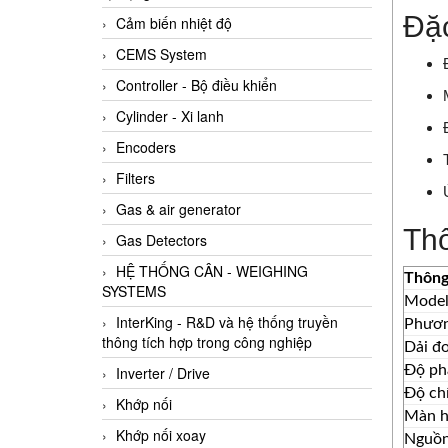
Đặc
Cảm biến nhiệt độ
CEMS System
Controller - Bộ điều khiển
Cylinder - Xi lanh
Encoders
Filters
Gas & air generator
Thô
Gas Detectors
HỆ THỐNG CÂN - WEIGHING
Thông
SYSTEMS
Mode
InterKing - R&D và hệ thống truyền
Phươn
thông tích hợp trong công nghiệp
Dải đ
Độ phâ
Inverter / Drive
Độ ch
Khớp nối
Màn hì
Khớp nối xoay
Nguồn