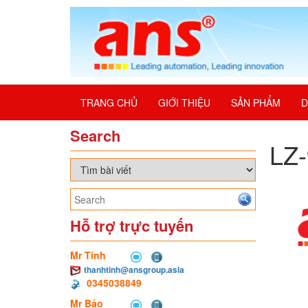
TRANG CHỦ
GIỚI THIỆU
SẢN PHẨM
D
Search
LZ
Hỗ trợ trực tuyến
Mr Tính
thanhtinh@ansgroup.asia
0345038849
Mr Bảo