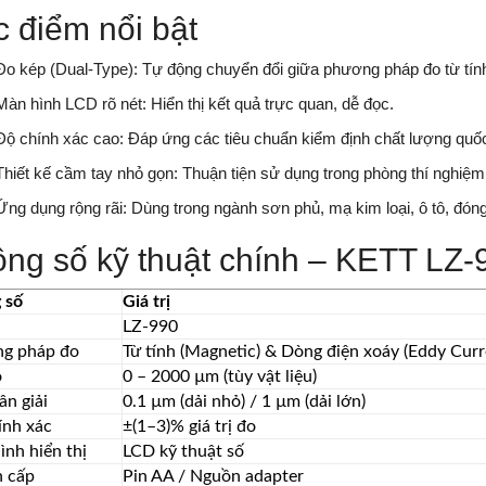
 điểm nổi bật
Đo kép (Dual-Type): Tự động chuyển đổi giữa phương pháp đo từ tính
Màn hình LCD rõ nét: Hiển thị kết quả trực quan, dễ đọc.
Độ chính xác cao: Đáp ứng các tiêu chuẩn kiểm định chất lượng quốc
Thiết kế cầm tay nhỏ gọn: Thuận tiện sử dụng trong phòng thí nghiệm
Ứng dụng rộng rãi: Dùng trong ngành sơn phủ, mạ kim loại, ô tô, đón
ng số kỹ thuật chính – KETT LZ-
 số
Giá trị
l
LZ-990
g pháp đo
Từ tính (Magnetic) & Dòng điện xoáy (Eddy Curr
o
0 – 2000 µm (tùy vật liệu)
n giải
0.1 µm (dải nhỏ) / 1 µm (dải lớn)
ính xác
±(1–3)% giá trị đo
nh hiển thị
LCD kỹ thuật số
 cấp
Pin AA / Nguồn adapter