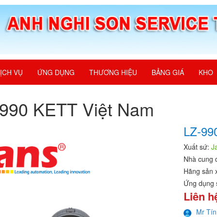
ỊCH VỤ
ỨNG DỤNG
THƯƠNG HIỆU
BẢNG GIÁ
KHO
-990 KETT Việt Nam
LZ-99
Xuất sứ:
J
Nhà cung 
Hãng sản 
Ứng dụng 
Liên h
Mr Tín