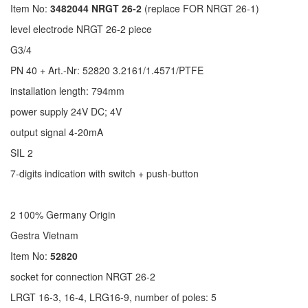
Item No:
3482044 NRGT 26-2
(replace FOR NRGT 26-1)
level electrode NRGT 26-2 piece
G3/4
PN 40 + Art.-Nr: 52820 3.2161/1.4571/PTFE
installation length: 794mm
power supply 24V DC; 4V
output signal 4-20mA
SIL 2
7-digits indication with switch + push-button
2 100% Germany Origin
Gestra Vietnam
Item No:
52820
socket for connection NRGT 26-2
LRGT 16-3, 16-4, LRG16-9, number of poles: 5