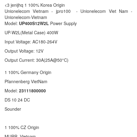
<3 jenijhq 1 100% Korea Origin
Unionelecom Vietnam - jpro100 - Unionelecom Viet Nam -
Unionelecom-Vietnam
Model:
UP400S12W2L
Power Supply
UP-W2L(Metal Case) 400W
Input Voltage: AC180-264V
Output Voltage: 12V
Output Current: 30A(25A@50°C)
1 100% Germany Origin
Pfannenberg VietNam
Model:
23111800000
DS 10 24 DC
Sounder
1 100% CZ Origin
MURR Vietnam