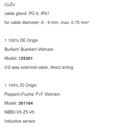
CuZn
cable gland: PG 9, IP67
for cable diameter: 6 - 9 mm, max. 0.75 mm²
1 100% DE Origin
Burkert/ Buerkert Vietnam
Model:
125301
2/2-way-solenoid valve, direct acting
1 100% ID Origin
Pepperl+Fuchs/ P+F Vietnam
Model:
301164
NBB3-V3-Z5-V5
Inductive sensor