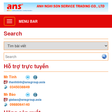
MENU BAR
Toggle
navigation
Search
Hỗ trợ trực tuyến
Mr Tính
thanhtinh@ansgroup.asia
0345038849
Mr Bảo
giabao@ansgroup.asia
0988064140