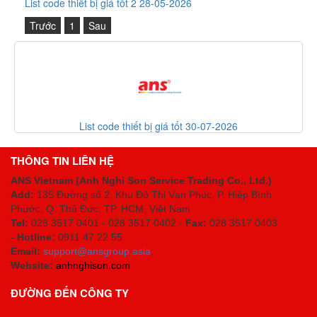
List code thiết bị giá tốt 2 28-05-2026
Trước
1
Sau
List code thiết bị giá tốt 30-07-2026
THÔNG TIN LIÊN HỆ
ANS Vietnam (Anh Nghi Son Service Trading Co., Ltd.)
Add:
135 Đường số 2, Khu Đô Thị Vạn Phúc, P. Hiệp Bình
Phước, Q. Thủ Đức, TP. HCM
, Việt Nam
Tel:
028 3517 0401 - 028 3517 0402 -
Fax:
028 3517 0403
-
Hotline:
0911 47 22 55
Email:
support@ansgroup.asia
;
Website:
anhnghison.com
ĐƯỜNG ĐẾN CÔNG TY