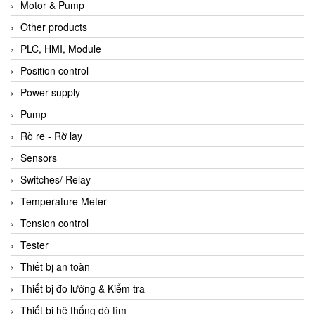
Motor & Pump
Other products
PLC, HMI, Module
Position control
Power supply
Pump
Rò re - Rờ lay
Sensors
Switches/ Relay
Temperature Meter
Tension control
Tester
Thiết bị an toàn
Thiết bị đo lường & Kiểm tra
Thiết bị hệ thống dò tìm