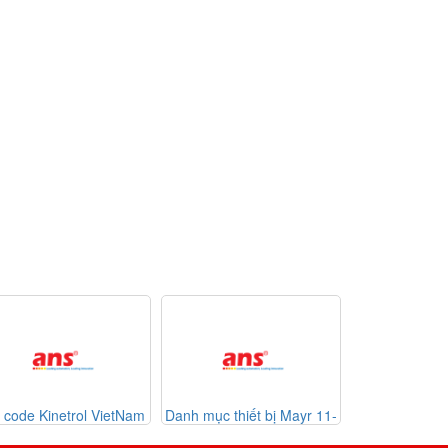
t code Kinetrol VietNam
Danh mục thiết bị Mayr 11-
List code th
07-2026
Autom