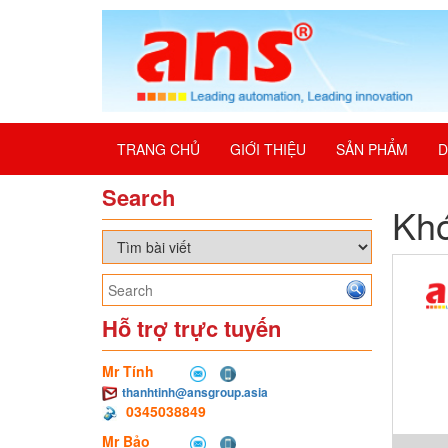
TRANG CHỦ
GIỚI THIỆU
SẢN PHẨM
D
Search
Khớ
Hỗ trợ trực tuyến
Mr Tính
thanhtinh@ansgroup.asia
0345038849
Mr Bảo