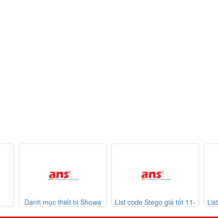
Danh mục thiết bị Showa
List code Stego giá tốt 11-
Lis
026
Giken 11-07-2026
07-2026