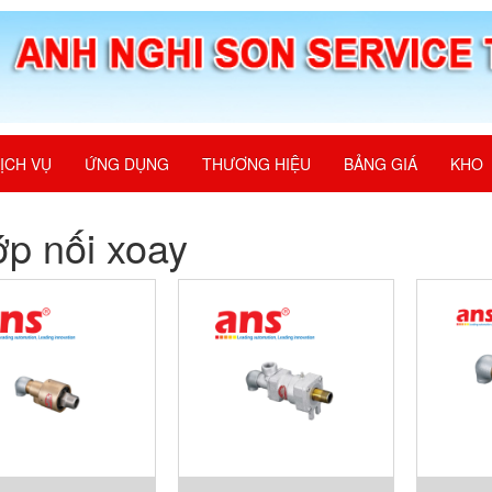
ỊCH VỤ
ỨNG DỤNG
THƯƠNG HIỆU
BẢNG GIÁ
KHO
p nối xoay