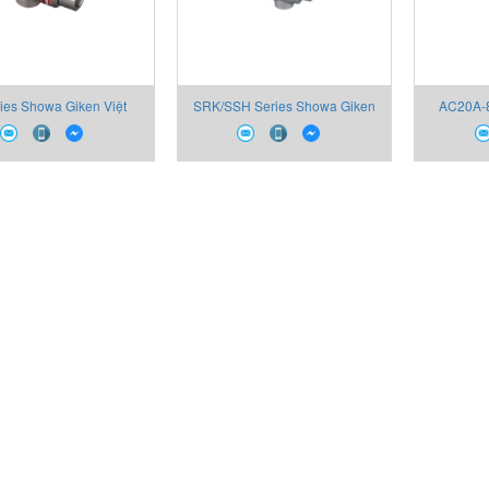
ies Showa Giken Việt
SRK/SSH Series Showa Giken
AC20A-
Nam
Việt Nam