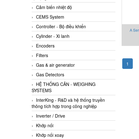
Cảm biến nhiệt độ
CEMS System
Controller - Bộ điều khiển
A Ser
Cylinder - Xi lanh
Encoders
Filters
1
Gas & air generator
Gas Detectors
HỆ THỐNG CÂN - WEIGHING
SYSTEMS
InterKing - R&D và hệ thống truyền
thông tích hợp trong công nghiệp
Inverter / Drive
Khớp nối
Khớp nối xoay