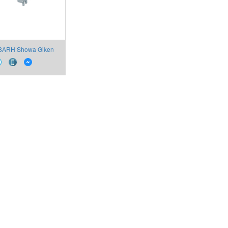
8ARH Showa Giken
Việt Nam