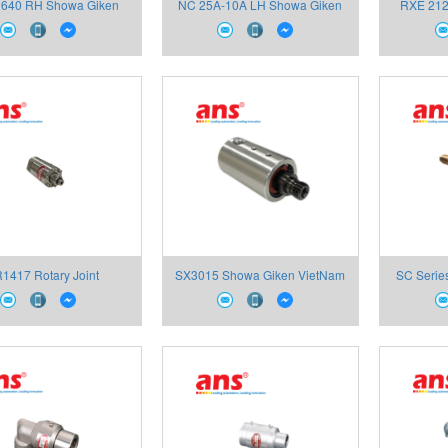
640 RH Showa Giken
NC 25A-10A LH Showa Giken
RXE 212
Việt Nam
Việt Nam
1417 Rotary Joint
SX3015 Showa Giken VietNam
SC Serie
owgiken Việt Nam