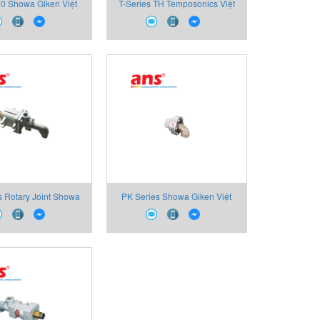
0 Showa Giken Việt
T-Series TH Temposonics Việt
Nam
Nam
s Rotary Joint Showa
PK Series Showa Giken Việt
Giken
Nam