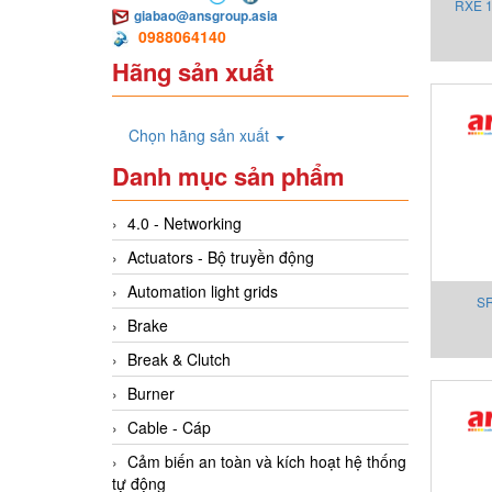
RXE 1
giabao@ansgroup.asia
0988064140
Hãng sản xuất
Chọn hãng sản xuất
Danh mục sản phẩm
4.0 - Networking
Actuators - Bộ truyền động
Automation light grids
SR
Brake
Sh
Break & Clutch
Burner
Cable - Cáp
Cảm biến an toàn và kích hoạt hệ thống
tự động