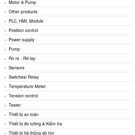
Motor & Pump
Other products
PLC, HMI, Module
Position control
Power supply
Pump
Rò re - Rờ lay
Sensors
Switches/ Relay
Temperature Meter
Tension control
Tester
Thiết bị an toàn
Thiết bị đo lường & Kiểm tra
Thiết bị hệ thống dò tìm