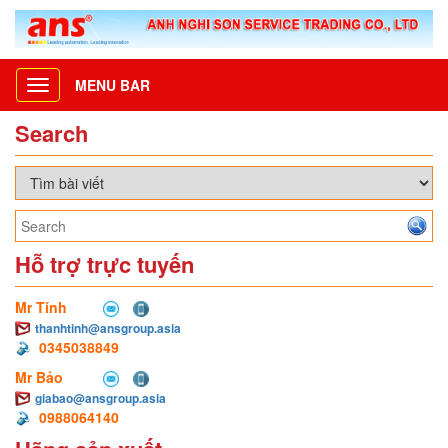
MENU BAR
Toggle
navigation
Search
Hỗ trợ trực tuyến
Mr Tính
thanhtinh@ansgroup.asia
0345038849
Mr Bảo
giabao@ansgroup.asia
0988064140