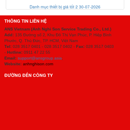
hiết bị giá tốt 2 30-07-2026
List code thiế
THÔNG TIN LIÊN HỆ
ANS Vietnam (Anh Nghi Son Service Trading Co., Ltd.)
Add:
135 Đường số 2, Khu Đô Thị Vạn Phúc, P. Hiệp Bình
Phước, Q. Thủ Đức, TP. HCM
, Việt Nam
Tel:
028 3517 0401 - 028 3517 0402 -
Fax:
028 3517 0403
-
Hotline:
0911 47 22 55
Email:
support@ansgroup.asia
;
Website:
anhnghison.com
ĐƯỜNG ĐẾN CÔNG TY