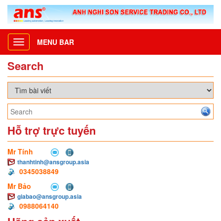
MENU BAR
Toggle
navigation
Search
Hỗ trợ trực tuyến
Mr Tính
thanhtinh@ansgroup.asia
0345038849
Mr Bảo
giabao@ansgroup.asia
0988064140