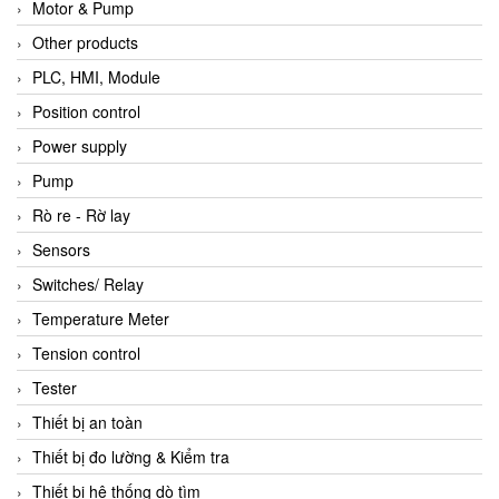
Motor & Pump
Other products
PLC, HMI, Module
Position control
Power supply
Pump
Rò re - Rờ lay
Sensors
Switches/ Relay
Temperature Meter
Tension control
Tester
Thiết bị an toàn
Thiết bị đo lường & Kiểm tra
Thiết bị hệ thống dò tìm