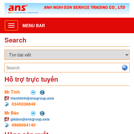
MENU BAR
Toggle
navigation
Search
Hỗ trợ trực tuyến
Mr Tính
thanhtinh@ansgroup.asia
0345038849
Mr Bảo
giabao@ansgroup.asia
0988064140