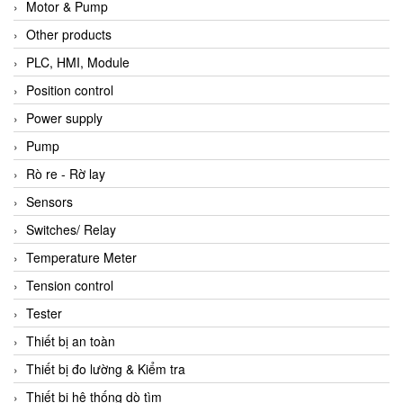
Motor & Pump
Other products
PLC, HMI, Module
Position control
Power supply
Pump
Rò re - Rờ lay
Sensors
Switches/ Relay
Temperature Meter
Tension control
Tester
Thiết bị an toàn
Thiết bị đo lường & Kiểm tra
Thiết bị hệ thống dò tìm