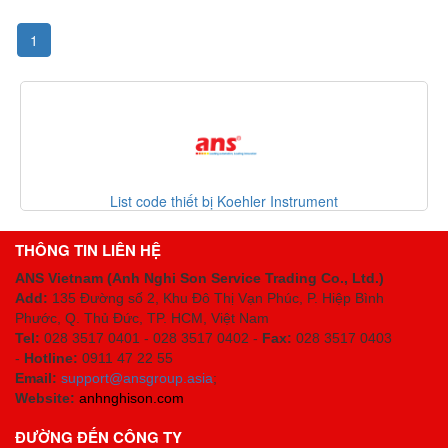
1
List code thiết bị Koehler Instrument
THÔNG TIN LIÊN HỆ
ANS Vietnam (Anh Nghi Son Service Trading Co., Ltd.)
Add:
135 Đường số 2, Khu Đô Thị Vạn Phúc, P. Hiệp Bình
Phước, Q. Thủ Đức, TP. HCM
, Việt Nam
Tel:
028 3517 0401 - 028 3517 0402 -
Fax:
028 3517 0403
-
Hotline:
0911 47 22 55
Email:
support@ansgroup.asia
;
Website:
anhnghison.com
ĐƯỜNG ĐẾN CÔNG TY