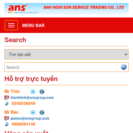
MENU BAR
Toggle
navigation
Search
Hỗ trợ trực tuyến
Mr Tính
thanhtinh@ansgroup.asia
0345038849
Mr Bảo
giabao@ansgroup.asia
0988064140