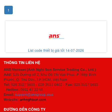
1
List code thiết bị giá tốt 14-07-2026
THÔNG TIN LIÊN HỆ
ANS Vietnam (Anh Nghi Son Service Trading Co., Ltd.)
Add:
135 Đường số 2, Khu Đô Thị Vạn Phúc, P. Hiệp Bình
Phước, Q. Thủ Đức, TP. HCM
, Việt Nam
Tel:
028 3517 0401 - 028 3517 0402 -
Fax:
028 3517 0403
-
Hotline:
0911 47 22 55
Email:
support@ansgroup.asia
;
Website:
anhnghison.com
ĐƯỜNG ĐẾN CÔNG TY