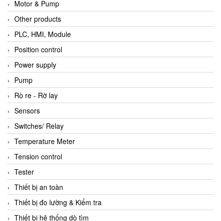
Motor & Pump
Other products
PLC, HMI, Module
Position control
Power supply
Pump
Rò re - Rờ lay
Sensors
Switches/ Relay
Temperature Meter
Tension control
Tester
Thiết bị an toàn
Thiết bị đo lường & Kiểm tra
Thiết bị hệ thống dò tìm