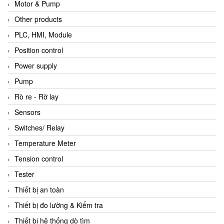
Motor & Pump
Other products
PLC, HMI, Module
Position control
Power supply
Pump
Rò re - Rờ lay
Sensors
Switches/ Relay
Temperature Meter
Tension control
Tester
Thiết bị an toàn
Thiết bị đo lường & Kiểm tra
Thiết bị hệ thống dò tìm