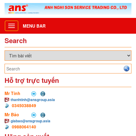
MENU BAR
Toggle
navigation
Search
Hỗ trợ trực tuyến
Mr Tính
thanhtinh@ansgroup.asia
0345038849
Mr Bảo
giabao@ansgroup.asia
0988064140