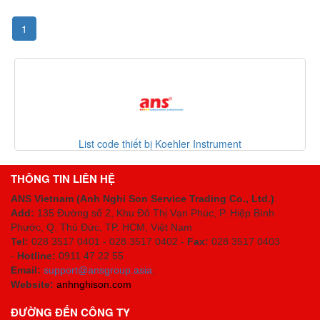
1
List code thiết bị Koehler Instrument
Da
THÔNG TIN LIÊN HỆ
ANS Vietnam (Anh Nghi Son Service Trading Co., Ltd.)
Add:
135 Đường số 2, Khu Đô Thị Vạn Phúc, P. Hiệp Bình
Phước, Q. Thủ Đức, TP. HCM
, Việt Nam
Tel:
028 3517 0401 - 028 3517 0402 -
Fax:
028 3517 0403
-
Hotline:
0911 47 22 55
Email:
support@ansgroup.asia
;
Website:
anhnghison.com
ĐƯỜNG ĐẾN CÔNG TY