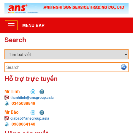
MENU BAR
Toggle
navigation
Search
Hỗ trợ trực tuyến
Mr Tính
thanhtinh@ansgroup.asia
0345038849
Mr Bảo
giabao@ansgroup.asia
0988064140