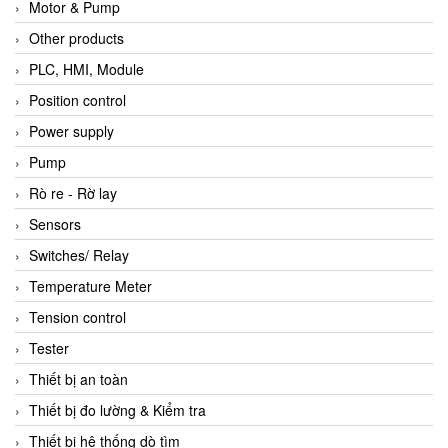
Motor & Pump
Other products
PLC, HMI, Module
Position control
Power supply
Pump
Rò re - Rờ lay
Sensors
Switches/ Relay
Temperature Meter
Tension control
Tester
Thiết bị an toàn
Thiết bị đo lường & Kiểm tra
Thiết bị hệ thống dò tìm