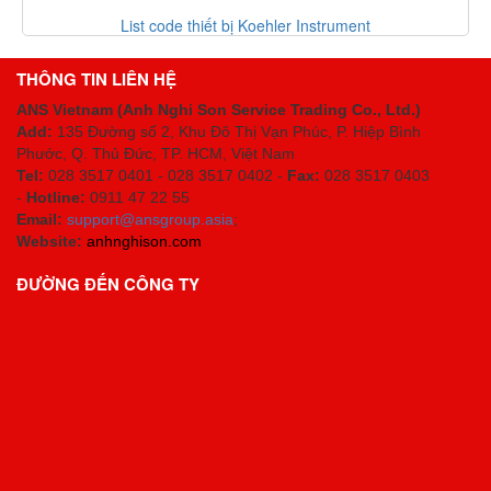
 thiết bị Koehler Instrument
Danh mục thiết b
THÔNG TIN LIÊN HỆ
ANS Vietnam (Anh Nghi Son Service Trading Co., Ltd.)
Add:
135 Đường số 2, Khu Đô Thị Vạn Phúc, P. Hiệp Bình
Phước, Q. Thủ Đức, TP. HCM
, Việt Nam
Tel:
028 3517 0401 - 028 3517 0402 -
Fax:
028 3517 0403
-
Hotline:
0911 47 22 55
Email:
support@ansgroup.asia
;
Website:
anhnghison.com
ĐƯỜNG ĐẾN CÔNG TY