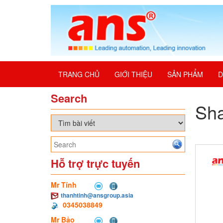
TRANG CHỦ
GIỚI THIỆU
SẢN PHẨM
D
Search
Sha
Hỗ trợ trực tuyến
Mr Tính
thanhtinh@ansgroup.asia
0345038849
Mr Bảo