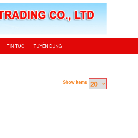
TIN TỨC
TUYỂN DỤNG
Show items