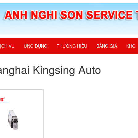
ỊCH VỤ
ỨNG DỤNG
THƯƠNG HIỆU
BẢNG GIÁ
KHO
nghai Kingsing Auto