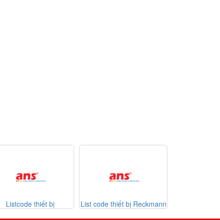
bị
List code thiết bị Reckmann
List code thiết bị
7-2026
Sontheimer 31-07-2026