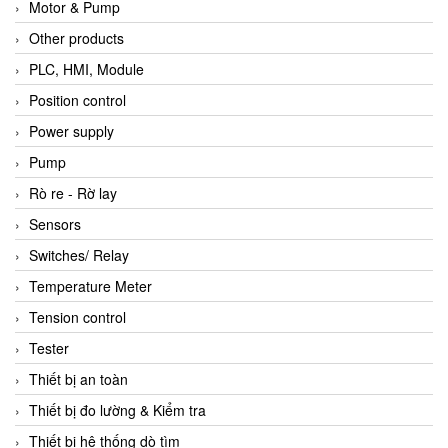
Motor & Pump
Other products
PLC, HMI, Module
Position control
Power supply
Pump
Rò re - Rờ lay
Sensors
Switches/ Relay
Temperature Meter
Tension control
Tester
Thiết bị an toàn
Thiết bị đo lường & Kiểm tra
Thiết bị hệ thống dò tìm