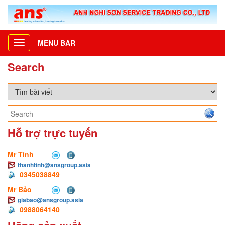
MENU BAR
Toggle
navigation
Search
Hỗ trợ trực tuyến
Mr Tính
thanhtinh@ansgroup.asia
0345038849
Mr Bảo
giabao@ansgroup.asia
0988064140