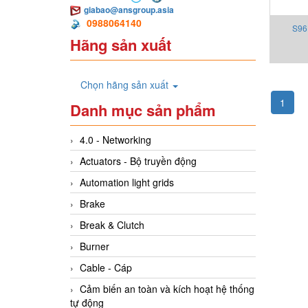
giabao@ansgroup.asia
0988064140
S96
Hãng sản xuất
C
Chọn hãng sản xuất
1
Danh mục sản phẩm
4.0 - Networking
Actuators - Bộ truyền động
Automation light grids
Brake
Break & Clutch
Burner
Cable - Cáp
Cảm biến an toàn và kích hoạt hệ thống
tự động