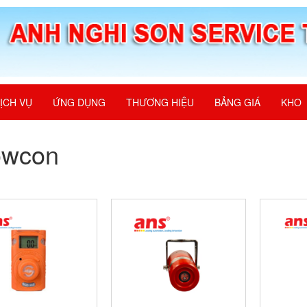
ỊCH VỤ
ỨNG DỤNG
THƯƠNG HIỆU
BẢNG GIÁ
KHO
owcon