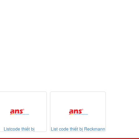
List code thiết bị Reckmann
List code thiết bị
D
2026
Sontheimer 31-07-2026