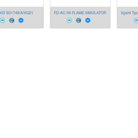
HD S01749/A/VQ21
FD-AC-06 FLAME SIMULATOR
Xgard Ty
rowcon Việt Nam
CrownCon
VQ