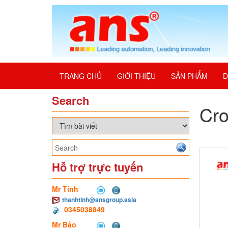
TRANG CHỦ
GIỚI THIỆU
SẢN PHẨM
D
Search
Cr
Hỗ trợ trực tuyến
Mr Tính
thanhtinh@ansgroup.asia
0345038849
Mr Bảo