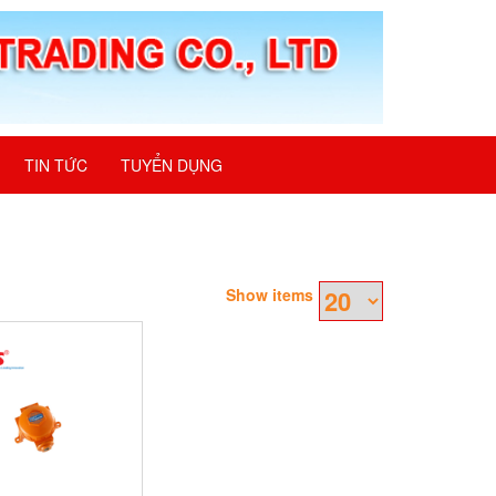
TIN TỨC
TUYỂN DỤNG
Show items