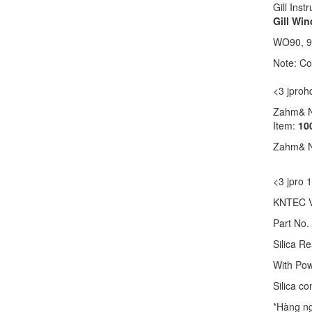
Gill Ins
Gill Wi
WO90, 90
Note: Co
<3 jpro
Zahm& N
Item:
10
Zahm& N
<3 jpro 
KNTEC V
Part No.
Silica R
With Pow
Silica c
*Hàng n