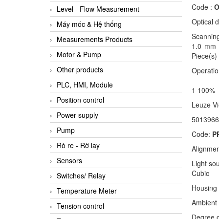
Code :
O
Level - Flow Measurement
Optical 
Máy móc & Hệ thống
Scanning
Measurements Products
1.0 mm S
Motor & Pump
Piece(s)
Other products
Operatio
PLC, HMI, Module
1 100%
Position control
Leuze
Power supply
5013966
Pump
Code:
P
Rò re - Rờ lay
Alignmen
Sensors
Light so
Cubic
Switches/ Relay
Housing m
Temperature Meter
Ambient 
Tension control
Degree o