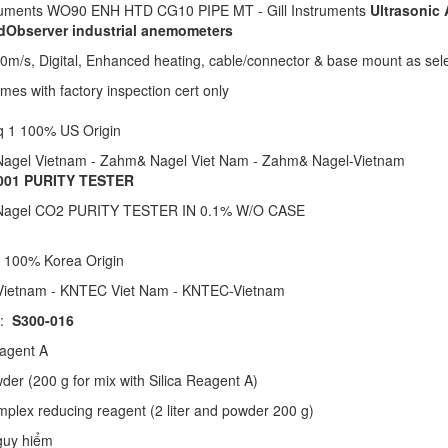
truments WO90 ENH HTD CG10 PIPE MT - Gill Instruments
Ultrasonic
ndObserver industrial anemometers
m/s, Digital, Enhanced heating, cable/connector & base mount as sel
mes with factory inspection cert only
hq 1 100% US Origin
agel Vietnam - Zahm& Nagel Viet Nam - Zahm& Nagel-Vietnam
001 PURITY TESTER
agel CO2 PURITY TESTER IN 0.1% W/O CASE
1 100% Korea Origin
ietnam - KNTEC Viet Nam - KNTEC-Vietnam
 :
S300-016
eagent A
der (200 g for mix with Silica Reagent A)
omplex reducing reagent (2 liter and powder 200 g)
guy hiểm