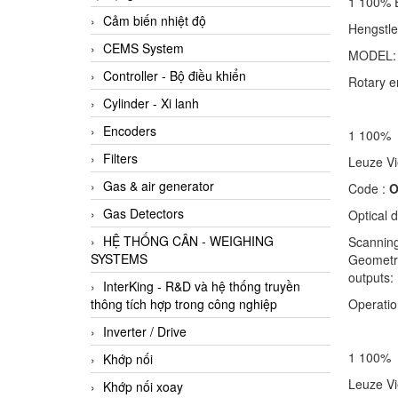
1 100%
Cảm biến nhiệt độ
Hengst
CEMS System
MODEL
Controller - Bộ điều khiển
Rotary e
Cylinder - Xi lanh
Encoders
1 100%
Filters
Leuze
Gas & air generator
Code :
O
Gas Detectors
Optical 
HỆ THỐNG CÂN - WEIGHING
Scanning
SYSTEMS
Geometri
outputs:
InterKing - R&D và hệ thống truyền
Operatio
thông tích hợp trong công nghiệp
Inverter / Drive
1 100%
Khớp nối
Leuze
Khớp nối xoay