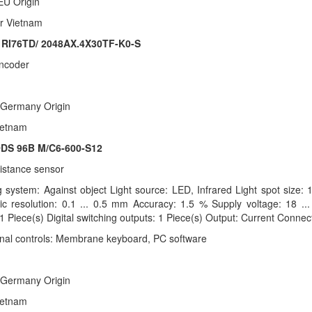
 EU Origin
ler Vietnam
:
RI76TD/ 2048AX.4X30TF-K0-S
ncoder
 Germany Origin
 Vietnam
DS 96B M/C6-600-S12
distance sensor
 system: Against object Light source: LED, Infrared Light spot si
c resolution: 0.1 ... 0.5 mm Accuracy: 1.5 % Supply voltage: 18 ...
 1 Piece(s) Digital switching outputs: 1 Piece(s) Output: Current Connec
nal controls: Membrane keyboard, PC software
 Germany Origin
 Vietnam