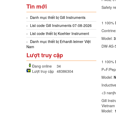
Tin mới
Safety r
Danh mục thiết bị Gill Instruments
1 100% 
List code Gill Instruments 07-08-2026
Contri
List code thiết bị Koehler Instrument
Model:
3
Danh mục thiết bị Erhardt-leimer Việt
DW-AS-50
Nam
Lượt truy cập
1 100%
Đang online
34
P+F/Pep
Lượt truy cập
48386304
Model:
N
Inductiv
<3 nanj
Gill Ins
Vietn
Model: