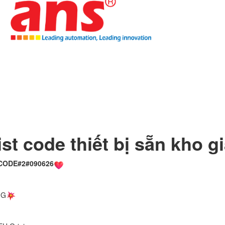
ist code thiết bị sẵn kho g
CODE#2#090626
IG