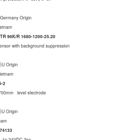
 Germany Origin
 Vietnam
TR 96K/R 1680-1200-25.20
sensor with background suppression
 EU Origin
a Vietnam
6-2
700mm level electrode
 EU Origin
etnam
74133
.1p 24VDC 2so