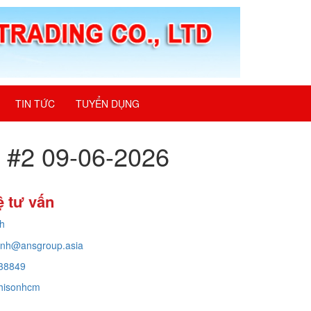
TIN TỨC
TUYỂN DỤNG
ốt #2 09-06-2026
ệ tư vấn
h
inh@ansgroup.asia
38849
hisonhcm