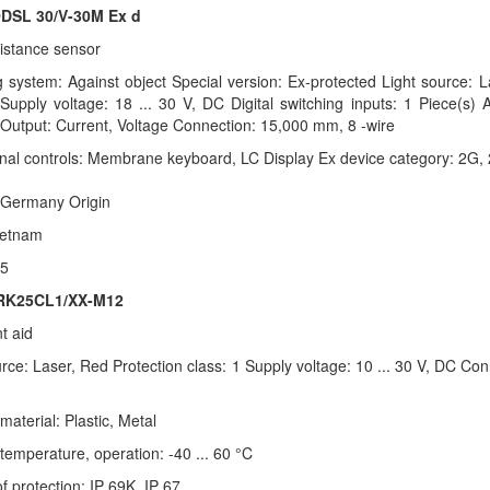
DSL 30/V-30M Ex d
distance sensor
 system: Against object Special version: Ex-protected Light source: L
upply voltage: 18 ... 30 V, DC Digital switching inputs: 1 Piece(s) A
 Output: Current, Voltage Connection: 15,000 mm, 8 -wire
nal controls: Membrane keyboard, LC Display Ex device category: 2G,
 Germany Origin
 Vietnam
5
RK25CL1/XX-M12
t aid
urce: Laser, Red Protection class: 1 Supply voltage: 10 ... 30 V, DC C
aterial: Plastic, Metal
temperature, operation: -40 ... 60 °C
f protection: IP 69K, IP 67