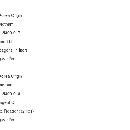
Korea Origin
 Vietnam
 :
S300-017
eaent B
eagent (1 liter)
guy hiểm
Korea Origin
 Vietnam
 :
S300-018
eagent C
e Reagent (2 liter)
guy hiểm