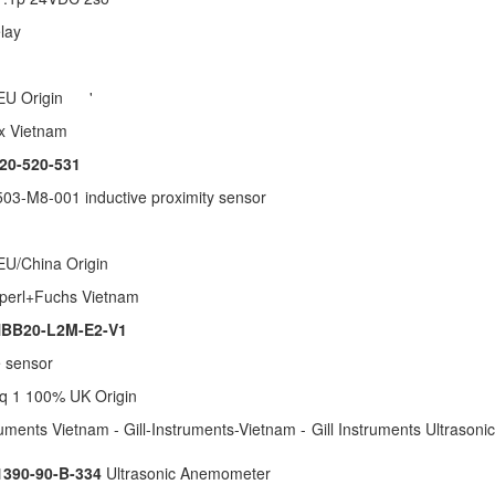
elay
EU Origin '
nex Vietnam
20-520-531
3-M8-001 inductive proximity sensor
 EU/China Origin
perl+Fuchs Vietnam
BB20-L2M-E2-V1
e sensor
hq 1 100% UK Origin
truments Vietnam - Gill-Instruments-Vietnam - Gill Instruments Ultras
am
1390-90-B-334
Ultrasonic Anemometer