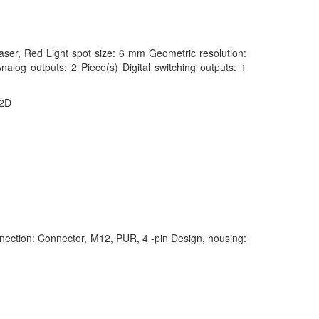
aser, Red Light spot size: 6 mm Geometric resolution:
nalog outputs: 2 Piece(s) Digital switching outputs: 1
 2D
onnection: Connector, M12, PUR, 4 -pin Design, housing: