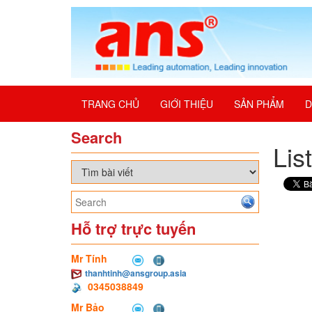
TRANG CHỦ
GIỚI THIỆU
SẢN PHẨM
D
Search
Lis
Hỗ trợ trực tuyến
Mr Tính
thanhtinh@ansgroup.asia
0345038849
Mr Bảo