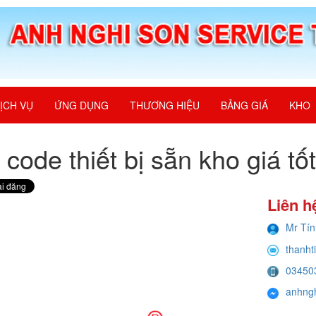
ỊCH VỤ
ỨNG DỤNG
THƯƠNG HIỆU
BẢNG GIÁ
KHO
t code thiết bị sẵn kho giá t
Liên h
Mr Tín
thanht
03450
anhng