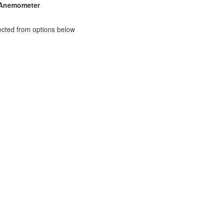
 Anemometer
ected from options below