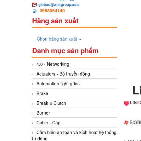
giabao@ansgroup.asia
0988064140
Hãng sản xuất
Chọn hãng sản xuất
Danh mục sản phẩm
4.0 - Networking
Actuators - Bộ truyền động
Automation light grids
L
Brake
LIST
Break & Clutch
Burner
BIGB
Cable - Cáp
Cảm biến an toàn và kích hoạt hệ thống
tự động