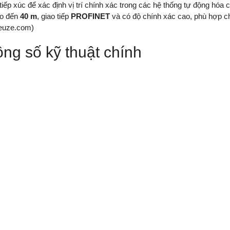
iếp xúc để xác định vị trí chính xác trong các hệ thống tự động hóa cô
đo đến
40 m
, giao tiếp
PROFINET
và có độ chính xác cao, phù hợp c
leuze.com
)
ng số kỹ thuật chính
 số
Giá trị
AMS 148i 
Number
50154103
AMS 100i
g cách đo
100 – 40.0
ính xác
±2 mm
 lại (1 Sigma)
0.2 mm
n giải
0.001 – 10
Red Laser,
sóng
660 nm
 xuất dữ liệu
1 ms
nse Time
8 ms
 di chuyển tối đa
10 m/s
iếp
PROFINET