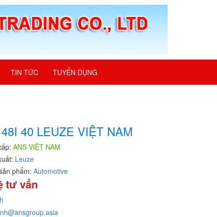
TIN TỨC
TUYỂN DỤNG
48I 40 LEUZE VIỆT NAM
cấp:
ANS VIỆT NAM
xuất:
Leuze
sản phẩm:
Automotive
ệ tư vấn
h
inh@ansgroup.asia