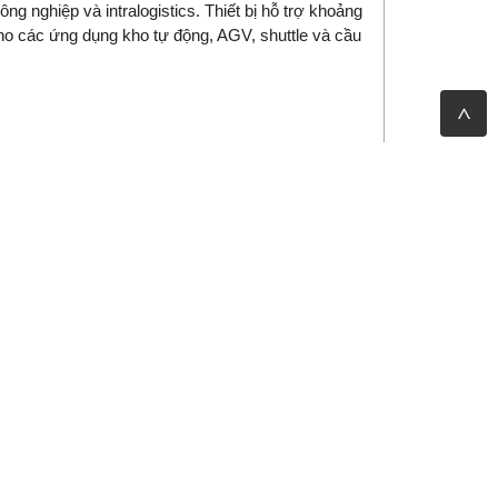
ng nghiệp và intralogistics. Thiết bị hỗ trợ khoảng
ho các ứng dụng kho tự động, AGV, shuttle và cầu
40
00 mm
 mm
 Class 2