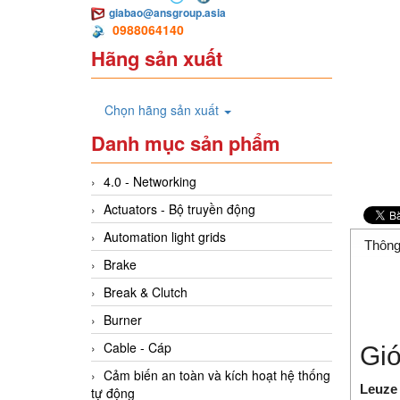
giabao@ansgroup.asia
0988064140
Hãng sản xuất
Chọn hãng sản xuất
Danh mục sản phẩm
4.0 - Networking
Actuators - Bộ truyền động
Automation light grids
Thông
Brake
Break & Clutch
Burner
Cable - Cáp
Giớ
Cảm biến an toàn và kích hoạt hệ thống
Leuze
tự động