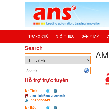
TRANG CHỦ
GIỚI THIỆU
SẢN PHẨM
D
Search
AMS
Hỗ trợ trực tuyến
Mr Tính
thanhtinh@ansgroup.asia
0345038849
Mr Bảo