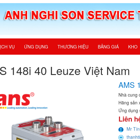
ỊCH VỤ
ỨNG DỤNG
THƯƠNG HIỆU
BẢNG GIÁ
KHO
 148i 40 Leuze Việt Nam
AMS 1
Nhà cung 
Hãng sản 
Ứng dụng 
Liên h
Mr Tín
thanht