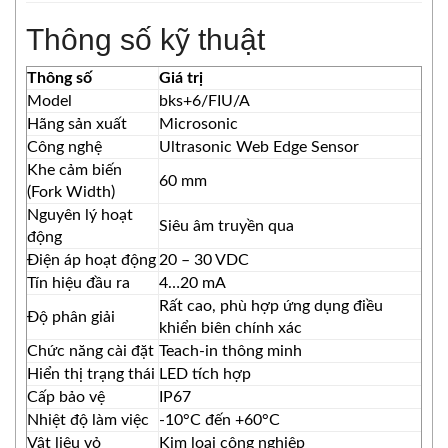
Thông số kỹ thuật
Thông số
Giá trị
Model
bks+6/FIU/A
Hãng sản xuất
Microsonic
Công nghệ
Ultrasonic Web Edge Sensor
Khe cảm biến
60 mm
(Fork Width)
Nguyên lý hoạt
Siêu âm truyền qua
động
Điện áp hoạt động
20 – 30 VDC
Tín hiệu đầu ra
4…20 mA
Rất cao, phù hợp ứng dụng điều
Độ phân giải
khiển biên chính xác
Chức năng cài đặt
Teach-in thông minh
Hiển thị trạng thái
LED tích hợp
Cấp bảo vệ
IP67
Nhiệt độ làm việc
-10°C đến +60°C
Vật liệu vỏ
Kim loại công nghiệp