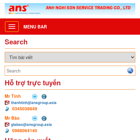
MENU BAR
Toggle
navigation
Search
Hỗ trợ trực tuyến
Mr Tính
thanhtinh@ansgroup.asia
0345038849
Mr Bảo
giabao@ansgroup.asia
0988064140