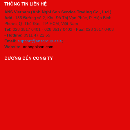
THÔNG TIN LIÊN HỆ
ANS Vietnam (Anh Nghi Son Service Trading Co., Ltd.)
Add:
135 Đường số 2, Khu Đô Thị Vạn Phúc, P. Hiệp Bình
Phước, Q. Thủ Đức, TP. HCM
, Việt Nam
Tel:
028 3517 0401 - 028 3517 0402 -
Fax:
028 3517 0403
-
Hotline:
0911 47 22 55
Email:
support@ansgroup.asia
;
Website:
anhnghison.com
ĐƯỜNG ĐẾN CÔNG TY