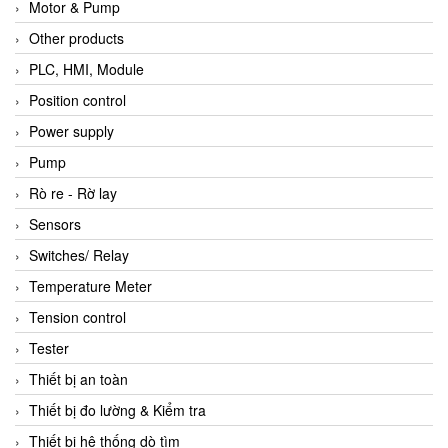
Motor & Pump
Other products
PLC, HMI, Module
Position control
Power supply
Pump
Rò re - Rờ lay
Sensors
Switches/ Relay
Temperature Meter
Tension control
Tester
Thiết bị an toàn
Thiết bị đo lường & Kiểm tra
Thiết bị hệ thống dò tìm