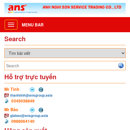
MENU BAR
Toggle
navigation
Search
Hỗ trợ trực tuyến
Mr Tính
thanhtinh@ansgroup.asia
0345038849
Mr Bảo
giabao@ansgroup.asia
0988064140