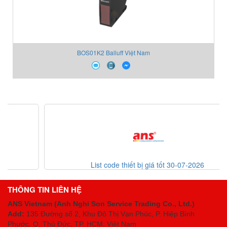
BOS01K2 Balluff Việt Nam
List code thiết bị giá tốt 30-07-2026
THÔNG TIN LIÊN HỆ
ANS Vietnam (Anh Nghi Son Service Trading Co., Ltd.)
Add:
135 Đường số 2, Khu Đô Thị Vạn Phúc, P. Hiệp Bình
Phước, Q. Thủ Đức, TP. HCM
, Việt Nam