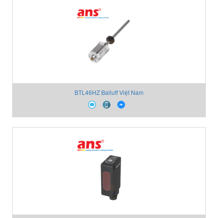
BTL46HZ Balluff Việt Nam