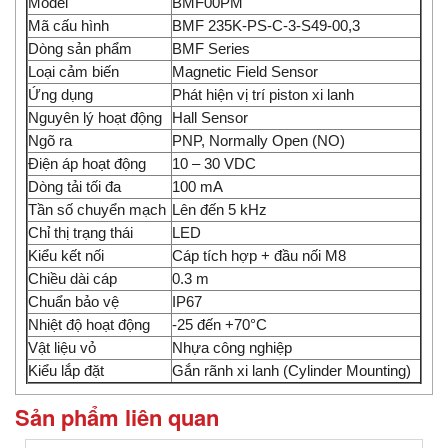
Model
BMF00PM
Mã cấu hình
BMF 235K-PS-C-3-S49-00,3
Dòng sản phẩm
BMF Series
Loại cảm biến
Magnetic Field Sensor
Ứng dụng
Phát hiện vị trí piston xi lanh
Nguyên lý hoạt động
Hall Sensor
Ngõ ra
PNP, Normally Open (NO)
Điện áp hoạt động
10 – 30 VDC
Dòng tải tối đa
100 mA
Tần số chuyển mạch
Lên đến 5 kHz
Chỉ thị trạng thái
LED
Kiểu kết nối
Cáp tích hợp + đầu nối M8
Chiều dài cáp
0.3 m
Chuẩn bảo vệ
IP67
Nhiệt độ hoạt động
-25 đến +70°C
Vật liệu vỏ
Nhựa công nghiệp
Kiểu lắp đặt
Gắn rãnh xi lanh (Cylinder Mounting)
Sản phẩm liên quan