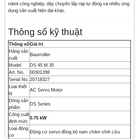
robot công nghiệp, dây chuyền lắp ráp tự động và nhiều ứng
dụng sản xuất hiện đại khác.
Thông số kỹ thuật
Thông số
Giá trị
Hãng sản
Baumüller
xuất
Model
DS 45 M 35
Art. No.
00301398
Serial No.
20718327
Loại thiết
AC Servo Motor
bị
Dòng sản
DS Series
phẩm
Công suất
0.75 kW
định mức
Loại động
Động cơ servo đồng bộ nam châm vĩnh cửu
cơ