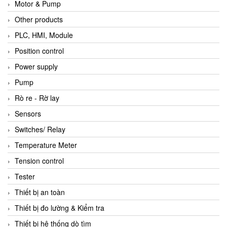
Motor & Pump
Other products
PLC, HMI, Module
Position control
Power supply
Pump
Rò re - Rờ lay
Sensors
Switches/ Relay
Temperature Meter
Tension control
Tester
Thiết bị an toàn
Thiết bị đo lường & Kiểm tra
Thiết bị hệ thống dò tìm