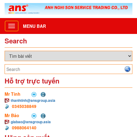
MENU BAR
Toggle
navigation
Search
Hỗ trợ trực tuyến
Mr Tính
thanhtinh@ansgroup.asia
0345038849
Mr Bảo
giabao@ansgroup.asia
0988064140