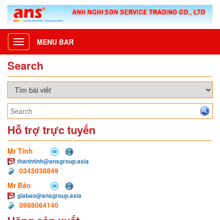
MENU BAR
Toggle
navigation
Search
Hỗ trợ trực tuyến
Mr Tính
thanhtinh@ansgroup.asia
0345038849
Mr Bảo
giabao@ansgroup.asia
0988064140