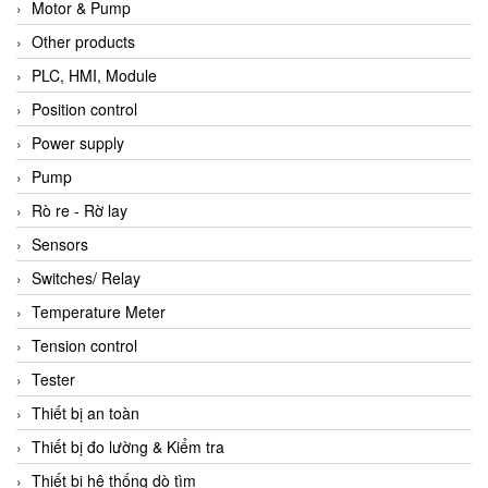
Motor & Pump
Other products
PLC, HMI, Module
Position control
Power supply
Pump
Rò re - Rờ lay
Sensors
Switches/ Relay
Temperature Meter
Tension control
Tester
Thiết bị an toàn
Thiết bị đo lường & Kiểm tra
Thiết bị hệ thống dò tìm