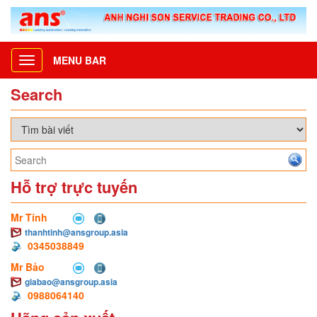
MENU BAR
Toggle
navigation
Search
Hỗ trợ trực tuyến
Mr Tính
thanhtinh@ansgroup.asia
0345038849
Mr Bảo
giabao@ansgroup.asia
0988064140