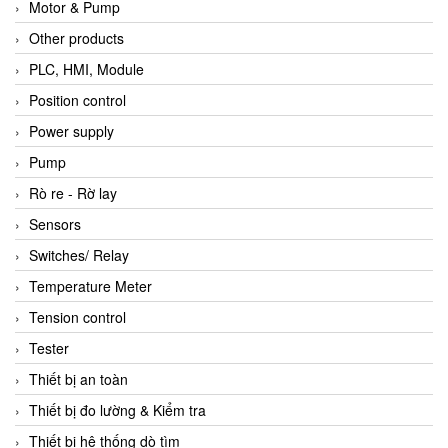
Motor & Pump
Other products
PLC, HMI, Module
Position control
Power supply
Pump
Rò re - Rờ lay
Sensors
Switches/ Relay
Temperature Meter
Tension control
Tester
Thiết bị an toàn
Thiết bị đo lường & Kiểm tra
Thiết bị hệ thống dò tìm