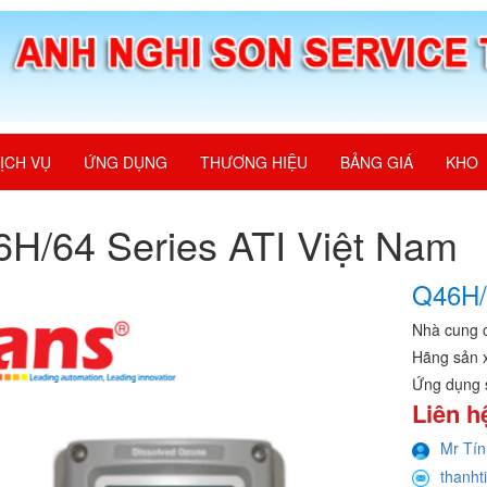
ỊCH VỤ
ỨNG DỤNG
THƯƠNG HIỆU
BẢNG GIÁ
KHO
H/64 Series ATI Việt Nam
Q46H/
Nhà cung 
Hãng sản 
Ứng dụng 
Liên h
Mr Tín
thanht