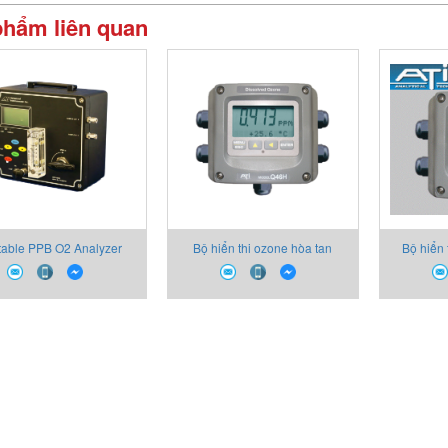
phẩm liên quan
table PPB O2 Analyzer
Bộ hiển thi ozone hòa tan
Bộ hiển 
Q46H-64 ATI (Analytical
Technology, Inc)