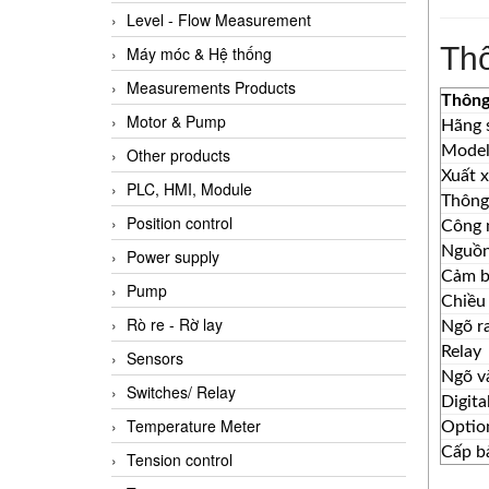
Level - Flow Measurement
Th
Máy móc & Hệ thống
Measurements Products
Thông
Motor & Pump
Hãng 
Mode
Other products
Xuất 
PLC, HMI, Module
Thông
Position control
Công 
Nguồn
Power supply
Cảm b
Pump
Chiều 
Rò re - Rờ lay
Ngõ r
Relay
Sensors
Ngõ v
Switches/ Relay
Digita
Temperature Meter
Optio
Cấp b
Tension control