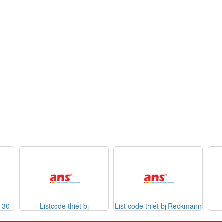
t 30-
Listcode thiết bị
List code thiết bị Reckmann
Mekasentron 26-07-2026
So