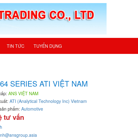
TIN TỨC
TUYỂN DỤNG
64 SERIES ATI VIỆT NAM
cấp:
ANS VIỆT NAM
xuất:
ATI (Analytical Technology Inc) Vietnam
sản phẩm:
Automotive
ệ tư vấn
h
inh@ansgroup.asia