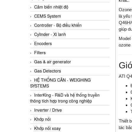
khác.
Cảm biến nhiệt độ
Ozone 
CEMS System
là yếu
Q46H/6
Controller - Bộ điều khiển
giúp d
Cylinder - Xi lanh
Model 
Encoders
ozone 
Filters
Gas & air generator
Giớ
Gas Detectors
ATI Q4
HỆ THỐNG CÂN - WEIGHING
SYSTEMS
InterKing - R&D và hệ thống truyền
thông tích hợp trong công nghiệp
Inverter / Drive
Khớp nối
Thiết 
tác bảo
Khớp nối xoay