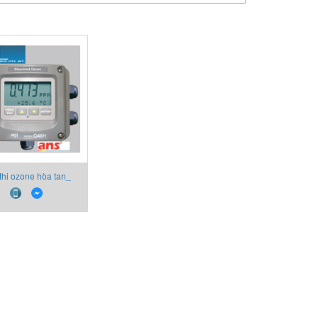
thi ozone hòa tan_
Q46H-64