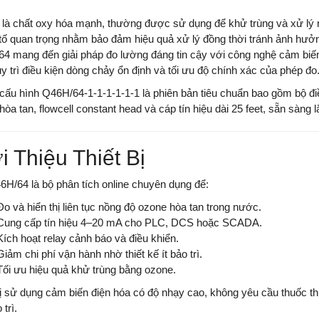
là chất oxy hóa mạnh, thường được sử dụng để khử trùng và xử lý 
 tố quan trọng nhằm bảo đảm hiệu quả xử lý đồng thời tránh ảnh hưởn
4 mang đến giải pháp đo lường đáng tin cậy với công nghệ cảm biến đ
uy trì điều kiện dòng chảy ổn định và tối ưu độ chính xác của phép đo
cấu hình Q46H/64-1-1-1-1-1-1 là phiên bản tiêu chuẩn bao gồm bộ 
hòa tan, flowcell constant head và cáp tín hiệu dài 25 feet, sẵn sàng
i Thiệu Thiết Bị
6H/64 là bộ phân tích online chuyên dụng để:
Đo và hiển thị liên tục nồng độ ozone hòa tan trong nước.
Cung cấp tín hiệu 4–20 mA cho PLC, DCS hoặc SCADA.
Kích hoạt relay cảnh báo và điều khiển.
Giảm chi phí vận hành nhờ thiết kế ít bảo trì.
Tối ưu hiệu quả khử trùng bằng ozone.
bị sử dụng cảm biến điện hóa có độ nhạy cao, không yêu cầu thuốc th
 trì.