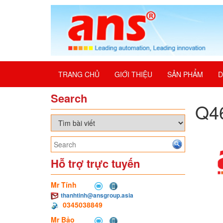
TRANG CHỦ
GIỚI THIỆU
SẢN PHẨM
D
Search
Q46
Hỗ trợ trực tuyến
Mr Tính
thanhtinh@ansgroup.asia
0345038849
Mr Bảo