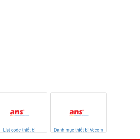
List code thiết bị
Danh mục thiết bị Vecom
Danh mục thiế
ntheimer 31-07-2026
Vietnam
giá 