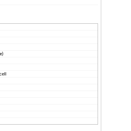
e)
ell