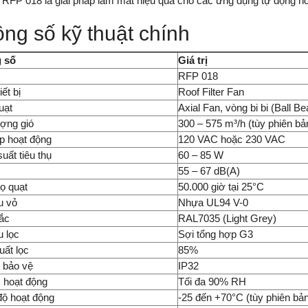
 RFP 018 là giải pháp làm mát hiệu quả cho các ứng dụng tự động h
ng số kỹ thuật chính
 số
Giá trị
RFP 018
iết bị
Roof Filter Fan
uạt
Axial Fan, vòng bi bi (Ball Be
ợng gió
300 – 575 m³/h (tùy phiên bả
p hoạt động
120 VAC hoặc 230 VAC
uất tiêu thụ
60 – 85 W
55 – 67 dB(A)
họ quạt
50.000 giờ tại 25°C
ệu vỏ
Nhựa UL94 V-0
ắc
RAL7035 (Light Grey)
u lọc
Sợi tổng hợp G3
uất lọc
85%
 bảo vệ
IP32
 hoạt động
Tối đa 90% RH
độ hoạt động
-25 đến +70°C (tùy phiên bả