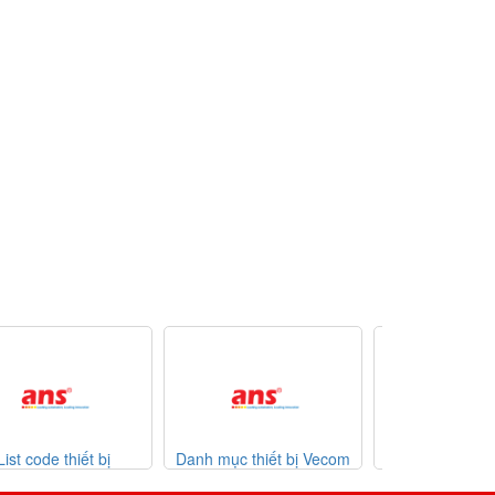
nh mục thiết bị Vecom
Danh mục thiết bị Watlow
List code Esa
Vietnam
giá tốt
07-2