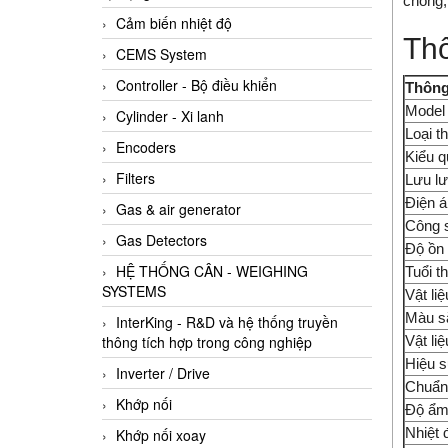
chóng,
Cảm biến nhiệt độ
Thô
CEMS System
Controller - Bộ điều khiển
Thông
Model
Cylinder - Xi lanh
Loại th
Encoders
Kiểu q
Filters
Lưu lư
Điện á
Gas & air generator
Công s
Gas Detectors
Độ ồn
HỆ THỐNG CÂN - WEIGHING
Tuổi t
SYSTEMS
Vật li
Màu s
InterKing - R&D và hệ thống truyền
Vật liệ
thông tích hợp trong công nghiệp
Hiệu s
Inverter / Drive
Chuẩn
Khớp nối
Độ ẩm
Nhiệt 
Khớp nối xoay