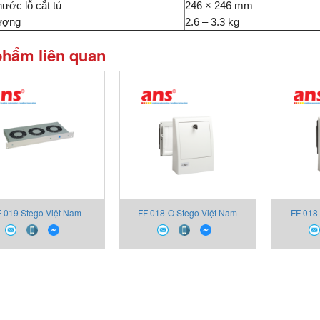
hước lỗ cắt tủ
246 × 246 mm
lượng
2.6 – 3.3 kg
phẩm liên quan
 019 Stego Việt Nam
FF 018-O Stego Việt Nam
FF 018