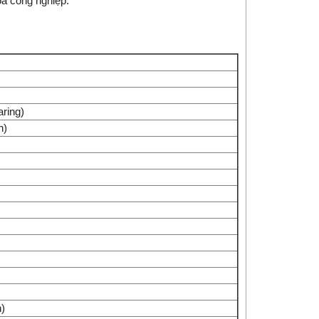
óa công nghiệp.
aring)
n)
n)