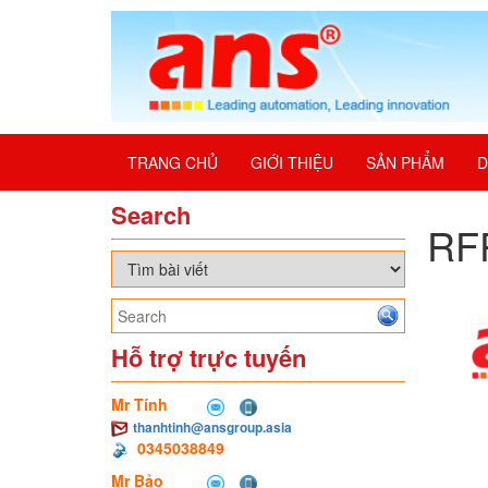
TRANG CHỦ
GIỚI THIỆU
SẢN PHẨM
D
Search
RFP
Hỗ trợ trực tuyến
Mr Tính
thanhtinh@ansgroup.asia
0345038849
Mr Bảo