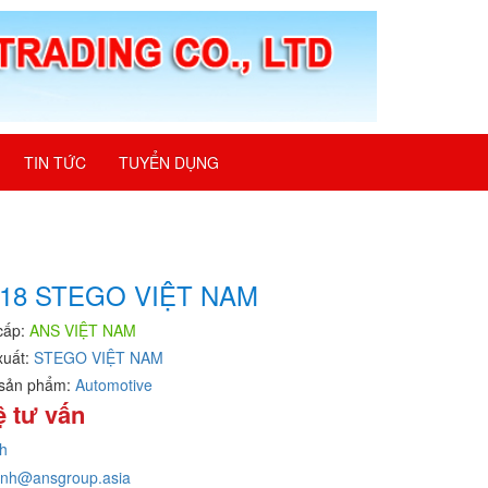
TIN TỨC
TUYỂN DỤNG
018 STEGO VIỆT NAM
cấp:
ANS VIỆT NAM
xuất:
STEGO VIỆT NAM
sản phẩm:
Automotive
ệ tư vấn
h
inh@ansgroup.asia