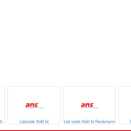
List code thiết bị Reckmann
List code thiết bị
Da
026
Sontheimer 31-07-2026