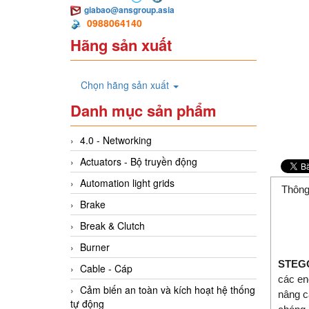
giabao@ansgroup.asia
0988064140
Hãng sản xuất
Chọn hãng sản xuất
Danh mục sản phẩm
4.0 - Networking
Actuators - Bộ truyền động
Automation light grids
Thông
Brake
Break & Clutch
Burner
STEGO
Cable - Cáp
các enc
Cảm biến an toàn và kích hoạt hệ thống
nâng c
tự động