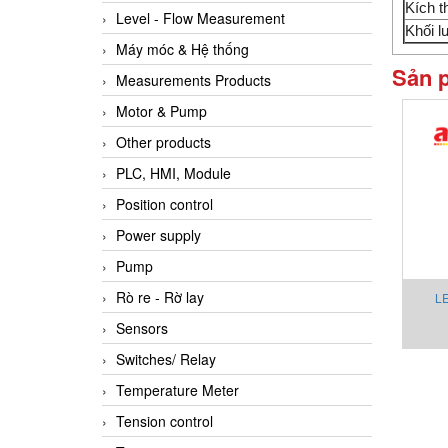
Kích t
Level - Flow Measurement
Khối 
Máy móc & Hệ thống
Sản 
Measurements Products
Motor & Pump
Other products
PLC, HMI, Module
Position control
Power supply
Pump
Rò re - Rờ lay
LE
Sensors
Switches/ Relay
Temperature Meter
Tension control