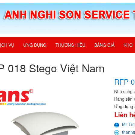
ỊCH VỤ
ỨNG DỤNG
THƯƠNG HIỆU
BẢNG GIÁ
KHO
 018 Stego Việt Nam
RFP 
Nhà cung 
Hãng sản 
Ứng dụng 
Liên h
Mr Tín
thanht