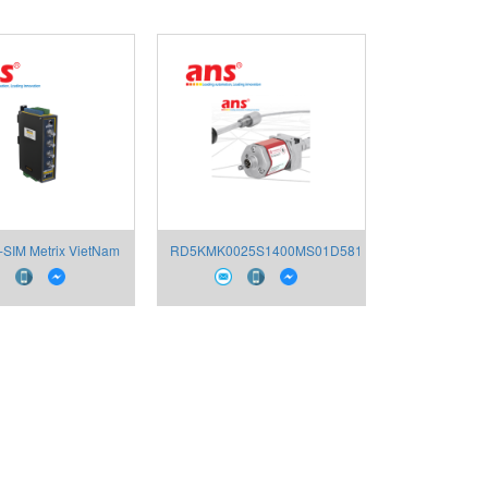
SIM Metrix VietNam
RD5KMK0025S1400MS01D581U401U001
Temposonics Việt Nam