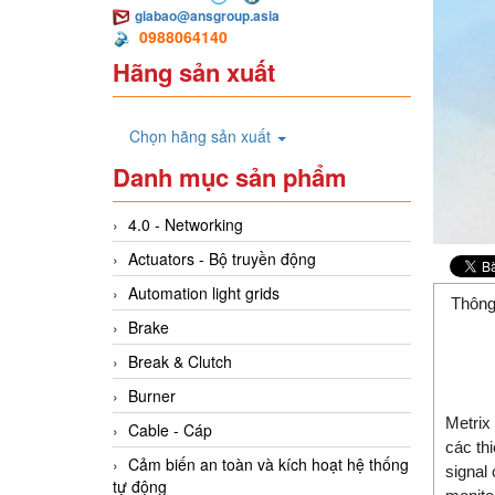
giabao@ansgroup.asia
0988064140
Hãng sản xuất
Chọn hãng sản xuất
Danh mục sản phẩm
4.0 - Networking
Actuators - Bộ truyền động
Automation light grids
Thông
Brake
Break & Clutch
Burner
Metrix
Cable - Cáp
các th
Cảm biến an toàn và kích hoạt hệ thống
signal
tự động