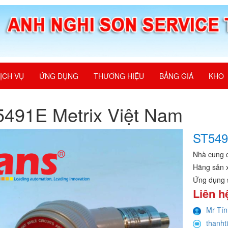
ỊCH VỤ
ỨNG DỤNG
THƯƠNG HIỆU
BẢNG GIÁ
KHO
491E Metrix Việt Nam
ST549
Nhà cung 
Hãng sản 
Ứng dụng 
Liên h
Mr Tín
thanht