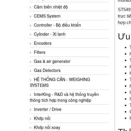
monito
Cảm biến nhiệt độ
ST5491
CEMS System
trực t
hợp cho
Controller - Bộ điều khiển
Cylinder - Xi lanh
Ưu 
Encoders
Filters
Gas & air generator
Gas Detectors
HỆ THỐNG CÂN - WEIGHING
SYSTEMS
InterKing - R&D và hệ thống truyền
thông tích hợp trong công nghiệp
Inverter / Drive
Khớp nối
Khớp nối xoay