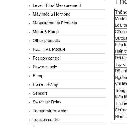
Thô
Level - Flow Measurement
Thông
Máy móc & Hệ thống
Model
Measurements Products
Loại th
Motor & Pump
Công 
Outpu
Other products
Kiểu k
PLC, HMI, Module
Hiển th
Position control
Dải tầ
Tùy ch
Power supply
Độ ch
Pump
Nguồn
Vật li
Rò re - Rờ lay
Trọng
Sensors
Kiểu l
Switches/ Relay
Tín hiệ
Chứng
Temperature Meter
Nhiệt 
Tension control