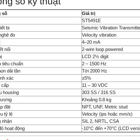
ng số kỹ thuật
 số
Giá trị
ST5491E
iết bị
Seismic Vibration Transmitte
nghệ đo
Velocity vibration
t
4–20 mA
ết nối
2-wire loop powered
ị
LCD 2½ digit
n tiêu chuẩn
2 – 1500 Hz
ọn dải tần
Tới 2000 Hz
ính xác
±5%
 cấp
11 – 30 VDC
ệu housing
303 SS / 316 SS
 lượng
Khoảng 0.8 kg
ắp đặt
NPT, UNF, Metric stud
u tỷ lệ
Velocity (ips hoặc mm/s)
 nhận
SIL 2, NRTL, CSA
độ hoạt động
-10°C đến +70°C (LCD vers