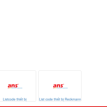
st code thiết bị Reckmann
List code thiết bị
Danh mục t
Sontheimer 31-07-2026
Vi