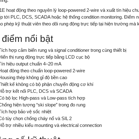
ring.
E hoạt động theo nguyên lý loop-powered 2-wire và xuất tín hiệu ch
iếp tới PLC, DCS, SCADA hoặc hệ thống condition monitoring. Điểm n
 phép kỹ thuật viên theo dõi rung động trực tiếp tại hiện trường mà kh
điểm nổi bật
Tích hợp cảm biến rung và signal conditioner trong cùng thiết bị
Hiển thị rung động trực tiếp bằng LCD cục bộ
Tín hiệu output chuẩn 4–20 mA
Hoạt động theo chuẩn loop-powered 2-wire
Housing thép không gỉ độ bền cao
Thiết kế không có bộ phận chuyển động cơ khí
Hỗ trợ kết nối PLC, DCS và SCADA
Có bộ lọc High-pass và Low-pass tích hợp
Chống hiện tượng “ski slope” trong đo rung
Tích hợp bảo vệ sốc nhiệt
Có tùy chọn chống cháy nổ và SIL 2
Hỗ trợ nhiều kiểu mounting và electrical connection