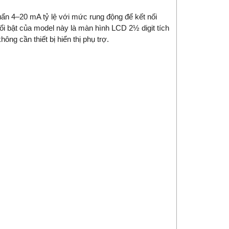
uẩn 4–20 mA tỷ lệ với mức rung động để kết nối
ổi bật của model này là màn hình LCD 2½ digit tích
ông cần thiết bị hiển thị phụ trợ.