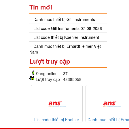
Tin mới
Danh mục thiết bị Gill Instruments
List code Gill Instruments 07-08-2026
List code thiết bị Koehler Instrument
Danh mục thiết bị Erhardt-leimer Việt
Nam
Lượt truy cập
Đang online
37
Lượt truy cập
48385058
 thiết bị Koehler
Danh mục thiết bị Erhardt-
Danh mục thiết bị giá
strument
leimer Việt Nam
30-07-2026