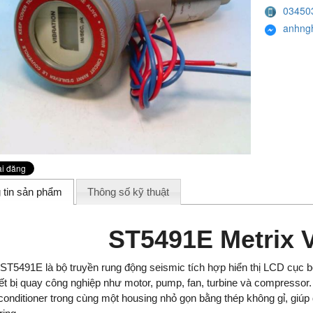
03450
anhng
 tin sản phẩm
Thông số kỹ thuật
ST5491E Metrix 
 ST5491E là bộ truyền rung động seismic tích hợp hiển thị LCD cục bộ,
iết bị quay công nghiệp như motor, pump, fan, turbine và compressor.
 conditioner trong cùng một housing nhỏ gọn bằng thép không gỉ, giúp 