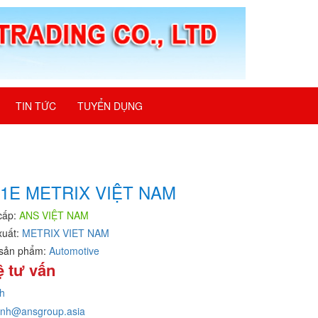
TIN TỨC
TUYỂN DỤNG
1E METRIX VIỆT NAM
cấp:
ANS VIỆT NAM
xuất:
METRIX VIET NAM
sản phẩm:
Automotive
ệ tư vấn
h
inh@ansgroup.asia