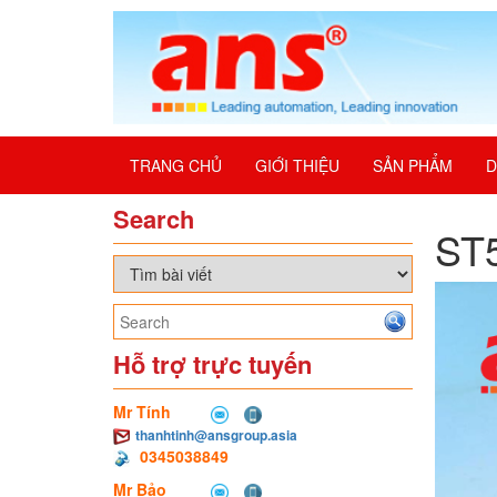
TRANG CHỦ
GIỚI THIỆU
SẢN PHẨM
D
Search
ST5
Hỗ trợ trực tuyến
Mr Tính
thanhtinh@ansgroup.asia
0345038849
Mr Bảo