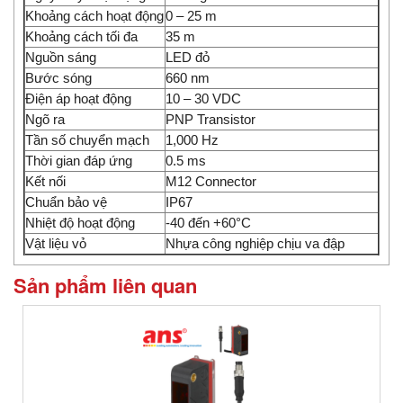
Khoảng cách hoạt động
0 – 25 m
Khoảng cách tối đa
35 m
Nguồn sáng
LED đỏ
Bước sóng
660 nm
Điện áp hoạt động
10 – 30 VDC
Ngõ ra
PNP Transistor
Tần số chuyển mạch
1,000 Hz
Thời gian đáp ứng
0.5 ms
Kết nối
M12 Connector
Chuẩn bảo vệ
IP67
Nhiệt độ hoạt động
-40 đến +60°C
Vật liệu vỏ
Nhựa công nghiệp chịu va đập
Sản phẩm liên quan