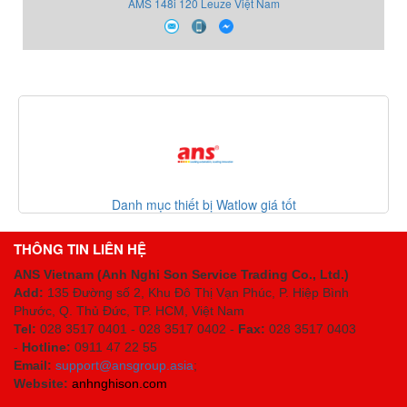
AMS 148i 120 Leuze Việt Nam
Danh mục thiết bị Watlow giá tốt
THÔNG TIN LIÊN HỆ
ANS Vietnam (Anh Nghi Son Service Trading Co., Ltd.)
Add:
135 Đường số 2, Khu Đô Thị Vạn Phúc, P. Hiệp Bình
Phước, Q. Thủ Đức, TP. HCM
, Việt Nam
Tel:
028 3517 0401 - 028 3517 0402 -
Fax:
028 3517 0403
-
Hotline:
0911 47 22 55
Email:
support@ansgroup.asia
;
Website:
anhnghison.com