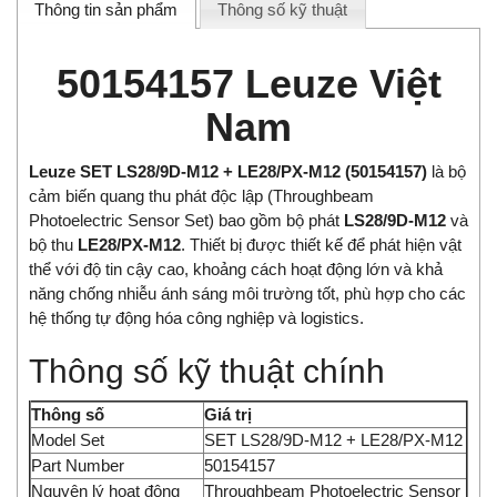
Thông tin sản phẩm
Thông số kỹ thuật
50154157 Leuze Việt
Nam
Leuze SET LS28/9D-M12 + LE28/PX-M12 (50154157)
là bộ
cảm biến quang thu phát độc lập (Throughbeam
Photoelectric Sensor Set) bao gồm bộ phát
LS28/9D-M12
và
bộ thu
LE28/PX-M12
. Thiết bị được thiết kế để phát hiện vật
thể với độ tin cậy cao, khoảng cách hoạt động lớn và khả
năng chống nhiễu ánh sáng môi trường tốt, phù hợp cho các
hệ thống tự động hóa công nghiệp và logistics.
Thông số kỹ thuật chính
Thông số
Giá trị
Model Set
SET LS28/9D-M12 + LE28/PX-M12
Part Number
50154157
Nguyên lý hoạt động
Throughbeam Photoelectric Sensor