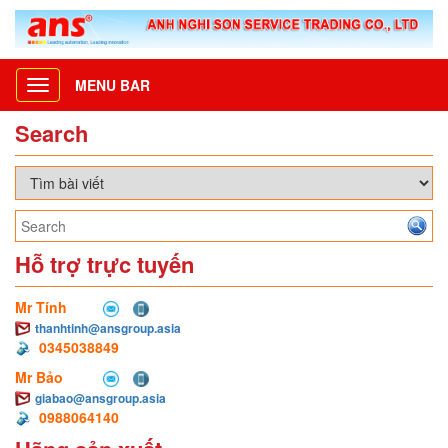
MENU BAR
Toggle
navigation
Search
Hỗ trợ trực tuyến
Mr Tính
thanhtinh@ansgroup.asia
0345038849
Mr Bảo
giabao@ansgroup.asia
0988064140