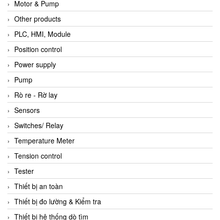
Motor & Pump
Other products
PLC, HMI, Module
Position control
Power supply
Pump
Rò re - Rờ lay
Sensors
Switches/ Relay
Temperature Meter
Tension control
Tester
Thiết bị an toàn
Thiết bị đo lường & Kiểm tra
Thiết bị hệ thống dò tìm