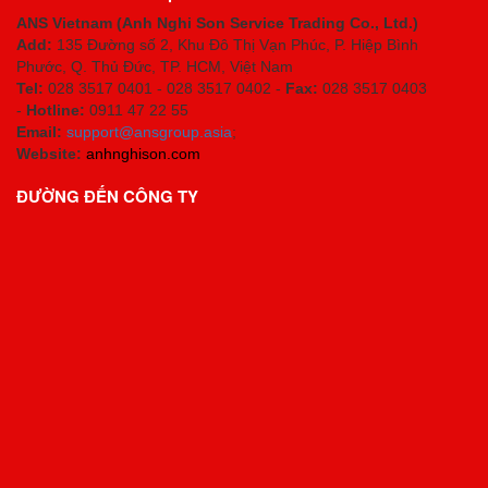
ANS Vietnam (Anh Nghi Son Service Trading Co., Ltd.)
Add:
135 Đường số 2, Khu Đô Thị Vạn Phúc, P. Hiệp Bình
Phước, Q. Thủ Đức, TP. HCM
, Việt Nam
Tel:
028 3517 0401 - 028 3517 0402 -
Fax:
028 3517 0403
-
Hotline:
0911 47 22 55
Email:
support@ansgroup.asia
;
Website:
anhnghison.com
ĐƯỜNG ĐẾN CÔNG TY