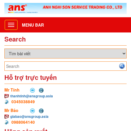
MENU BAR
Toggle
navigation
Search
Hỗ trợ trực tuyến
Mr Tính
thanhtinh@ansgroup.asia
0345038849
Mr Bảo
giabao@ansgroup.asia
0988064140