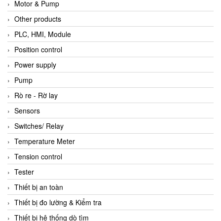
Motor & Pump
Other products
PLC, HMI, Module
Position control
Power supply
Pump
Rò re - Rờ lay
Sensors
Switches/ Relay
Temperature Meter
Tension control
Tester
Thiết bị an toàn
Thiết bị đo lường & Kiểm tra
Thiết bị hệ thống dò tìm