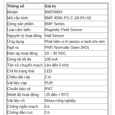
Thông số
Giá trị
Model
BMF00M5
Mã cấu hình
BMF 405K-PS-C-2A-PU-02
Dòng sản phẩm
BMF Series
Loại cảm biến
Magnetic Field Sensor
Nguyên lý hoạt động
Hall Sensor
Ứng dụng
Phát hiện vị trí piston xi lanh khí nén
Ngõ ra
PNP, Normally Open (NO)
Điện áp hoạt động
10 – 30 VDC
Dòng tải tối đa
100 mA
Tần số chuyển mạch
Lên đến 5 kHz
Chỉ thị trạng thái
LED
Chiều dài cáp
2 m
Vật liệu cáp
PUR
Chuẩn bảo vệ
IP67
Nhiệt độ hoạt động
-25 đến +70°C
Vật liệu vỏ
Nhựa công nghiệp
Chống ngắn mạch
Có
Chống đảo cực
Có