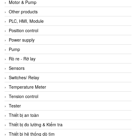
Motor & Pump
Other products
PLC, HMI, Module
Position control
Power supply
Pump
Rò re - Rờ lay
Sensors
Switches/ Relay
Temperature Meter
Tension control
Tester
Thiết bị an toàn
Thiết bị đo lường & Kiểm tra
Thiết bị hệ thống dò tìm