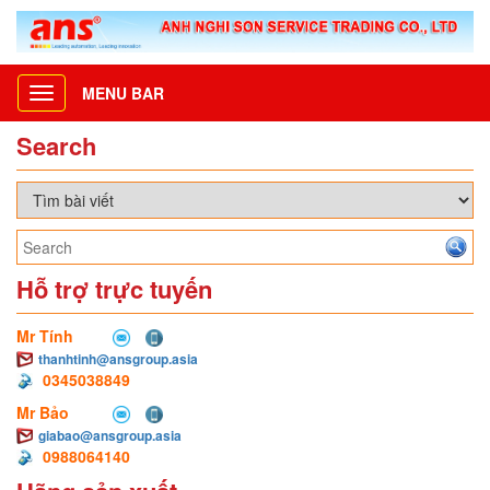
MENU BAR
Toggle
navigation
Search
Hỗ trợ trực tuyến
Mr Tính
thanhtinh@ansgroup.asia
0345038849
Mr Bảo
giabao@ansgroup.asia
0988064140