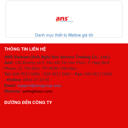
Danh mục thiết bị Watlow giá tốt
THÔNG TIN LIÊN HỆ
ANS Vietnam (Anh Nghi Son Service Trading Co., Ltd.)
Add:
135 Đường số 2, Khu Đô Thị Vạn Phúc, P. Hiệp Bình
Phước, Q. Thủ Đức, TP. HCM
, Việt Nam
Tel:
028 3517 0401 - 028 3517 0402 -
Fax:
028 3517 0403
-
Hotline:
0911 47 22 55
Email:
support@ansgroup.asia
;
Website:
anhnghison.com
ĐƯỜNG ĐẾN CÔNG TY