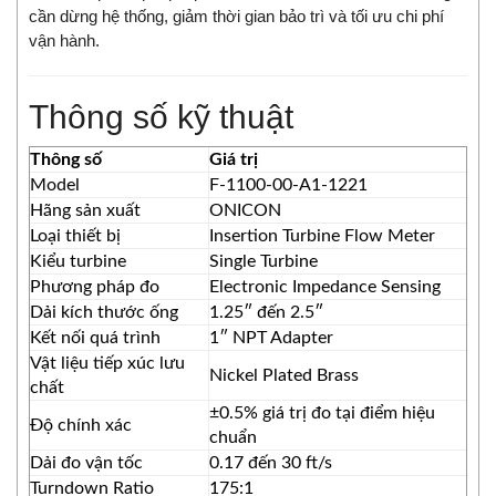
cần dừng hệ thống, giảm thời gian bảo trì và tối ưu chi phí
vận hành.
Thông số kỹ thuật
Thông số
Giá trị
Model
F-1100-00-A1-1221
Hãng sản xuất
ONICON
Loại thiết bị
Insertion Turbine Flow Meter
Kiểu turbine
Single Turbine
Phương pháp đo
Electronic Impedance Sensing
Dải kích thước ống
1.25″ đến 2.5″
Kết nối quá trình
1″ NPT Adapter
Vật liệu tiếp xúc lưu
Nickel Plated Brass
chất
±0.5% giá trị đo tại điểm hiệu
Độ chính xác
chuẩn
Dải đo vận tốc
0.17 đến 30 ft/s
Turndown Ratio
175:1