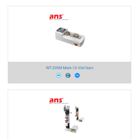
WT-205M Mark-10 Viet Nam