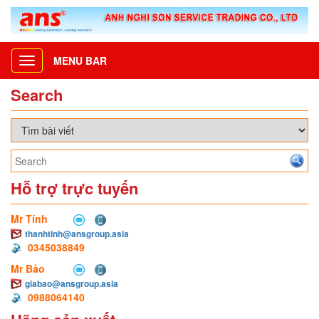
MENU BAR
Toggle
navigation
Search
Hỗ trợ trực tuyến
Mr Tính
thanhtinh@ansgroup.asia
0345038849
Mr Bảo
giabao@ansgroup.asia
0988064140