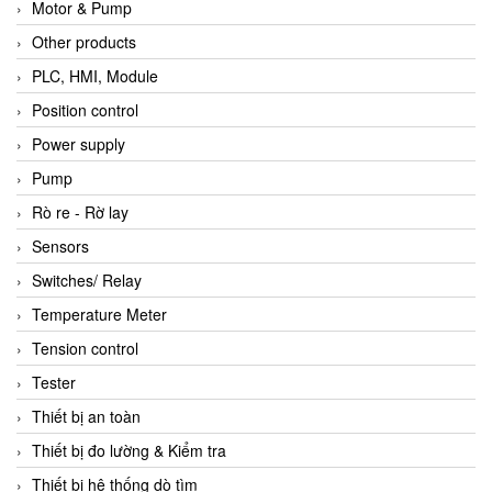
Motor & Pump
Other products
PLC, HMI, Module
Position control
Power supply
Pump
Rò re - Rờ lay
Sensors
Switches/ Relay
Temperature Meter
Tension control
Tester
Thiết bị an toàn
Thiết bị đo lường & Kiểm tra
Thiết bị hệ thống dò tìm