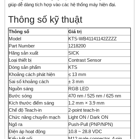
giúp dễ dàng tích hợp vào các hệ thống máy hiện đại.
Thông số kỹ thuật
Thông số
Giá trị
Model
KTS-WB41141142ZZZZ
Part Number
1218200
Hãng sản xuất
SICK
Loại thiết bị
Contrast Sensor
Dòng sản phẩm
KTS
Khoảng cách phát hiện
≤ 13 mm
Sai số khoảng cách
± 3 mm
Nguồn sáng
RGB LED
Bước sóng
470 nm / 525 nm / 625 nm
Kích thước điểm sáng
1.2 mm × 3.9 mm
Chế độ Teach-in
2-point teach-in
Chức năng chuyển mạch
Light ON / Dark ON
Ngõ ra
Push-Pull (PNP/NPN)
Điện áp hoạt động
10.8 ~ 28.8 VDC
Kiểu kết nối
M12 male connector, 4-pin