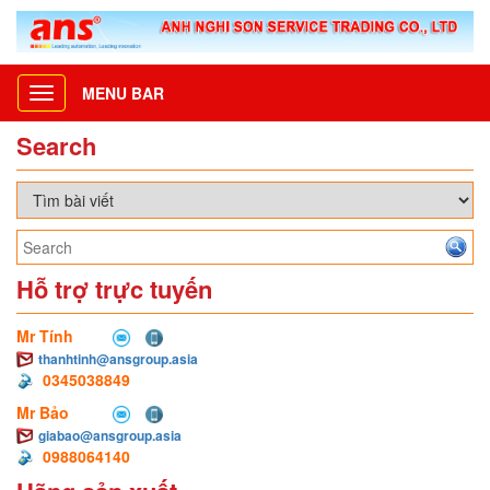
MENU BAR
Toggle
navigation
Search
Hỗ trợ trực tuyến
Mr Tính
thanhtinh@ansgroup.asia
0345038849
Mr Bảo
giabao@ansgroup.asia
0988064140