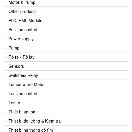
Motor & Pump
Other products
PLC, HMI, Module
Position control
Power supply
Pump
Rò re - Rờ lay
Sensors
Switches/ Relay
Temperature Meter
Tension control
Tester
Thiết bị an toàn
Thiết bị đo lường & Kiểm tra
Thiết bị hệ thống dò tìm