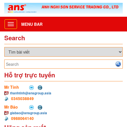
MENU BAR
Toggle
navigation
Search
Hỗ trợ trực tuyến
Mr Tính
thanhtinh@ansgroup.asia
0345038849
Mr Bảo
giabao@ansgroup.asia
0988064140