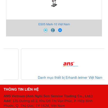
ES05 Mark-10 Việt Nam
Danh mục thiết bị Erhardt-leimer Việt Nam
THÔNG TIN LIÊN HỆ
ANS Vietnam (Anh Nghi Son Service Trading Co., Ltd.)
Add:
135 Đường số 2, Khu Đô Thị Vạn Phúc, P. Hiệp Bình
Phước, Q. Thủ Đức, TP. HCM
, Việt Nam