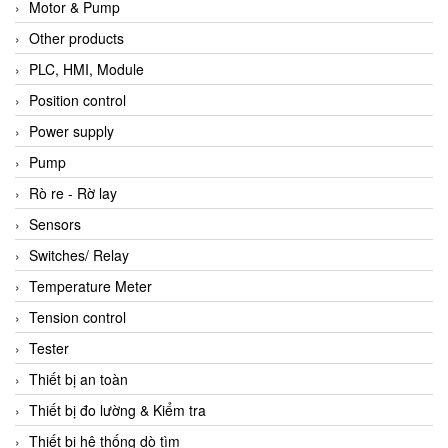
Motor & Pump
Other products
PLC, HMI, Module
Position control
Power supply
Pump
Rò re - Rờ lay
Sensors
Switches/ Relay
Temperature Meter
Tension control
Tester
Thiết bị an toàn
Thiết bị đo lường & Kiểm tra
Thiết bị hệ thống dò tìm